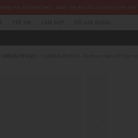
Nhập mã: MSOXINCHAO - Giảm 10% đơn đầu cho thành viên mới!
Nhập mã MSOPAY100: giảm ngay 10% khi thanh toán trực tuyến
M
TRẺ EM
LÀM ĐẸP
ĐỒ GIA DỤNG
Nhập mã: MSOXINCHAO - Giảm 10% đơn đầu cho thành viên mới!
URBAN REVIVO
URBAN REVIVO - Áo thun nam cổ tròn ta
...
...
...