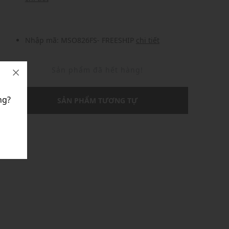
Nhập mã: MSO826FS- FREESHIP
chi tiết
Sản phẩm đã hết hàng!
ng?
SẢN PHẨM TƯƠNG TỰ
U