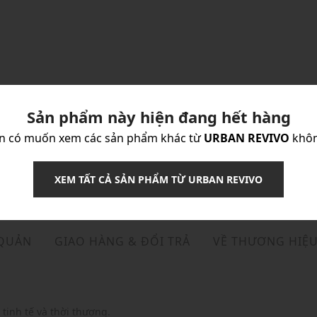
Sản phẩm này hiện đang hết hàng
n có muốn xem các sản phẩm khác từ
URBAN REVIVO
khô
XEM TẤT CẢ SẢN PHẨM TỪ URBAN REVIVO
 QUẢN
GIAO HÀNG & ĐỔI TRẢ
VỀ THƯƠNG HIỆ
tinh tế và thời thượng.