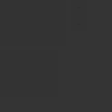
...
...