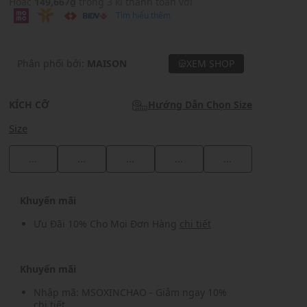
Hoặc
149,667₫
trong 3 kì thanh toán với
Tìm hiểu thêm
Phân phối bởi:
MAISON
XEM SHOP
KÍCH CỠ
Hướng Dẫn Chọn Size
Size
...
...
...
...
...
Khuyến mãi
Ưu Đãi 10% Cho Mọi Đơn Hàng
chi tiết
Khuyến mãi
Nhập mã: MSOXINCHAO - Giảm ngay 10%
chi tiết