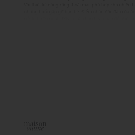
Với thiết kế dáng rộng thoải mái, phù hợp cho nhiều 
những buổi gặp gỡ bạn bè. Điểm nhấn độc đáo của áo 
nổi bật trên ngực. Đây là lựa chọn hoàn hảo để phối 
thể thao, giúp bạn thể hiện phong cách trẻ trung và hi
ĐẶC ĐIỂM NỔI BẬT
Bo viền cổ áo
Phối hoạ tiết hình thêu tạo điểm nhấn nổi bật ngực 
Chất vải mềm mịn, thoáng mát
Gam màu hiện đại dễ dàng phối với nhiều trang phụ
THÔNG TIN SẢN PHẨM
Thương hiệu:
Urban Revivo
Xuất xứ: Trung Quốc
Giới tính: Nam
Kiểu dáng:
Áo thun
Màu sắc: White
Chất liệu: 100% Cotton
Hoạ tiết: Trơn một màu