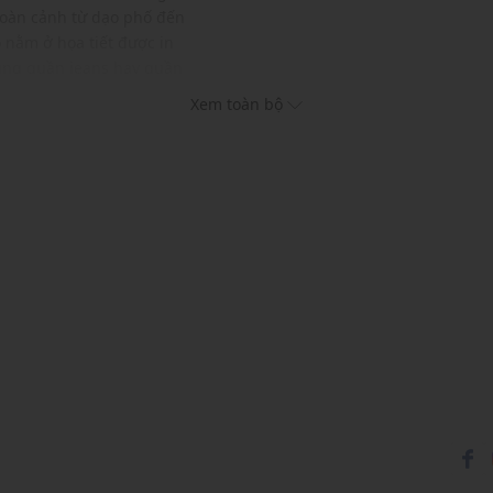
hoàn cảnh từ dạo phố đến
nằm ở họa tiết được in
cùng quần jeans hay quần
ện đại.
Xem toàn bộ
trái
c và phụ kiện