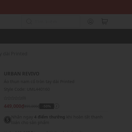
y dài Printed
URBAN REVIVO
Áo thun nam cổ tròn tay dài Printed
Style Code:
UML440160
(0)
449,000₫
899,000₫
-50%
i
Nhận ngay
4 điểm thưởng
khi hoàn tất thanh
toán cho sản phẩm