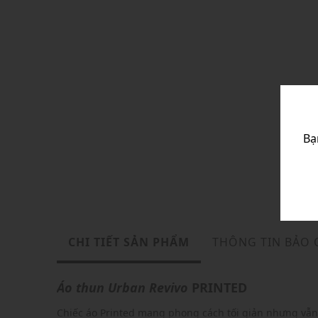
Bạ
CHI TIẾT SẢN PHẨM
THÔNG TIN BẢO
Áo thun
Urban Revivo
PRINTED
Chiếc áo Printed mang phong cách tối giản nhưng vẫn 