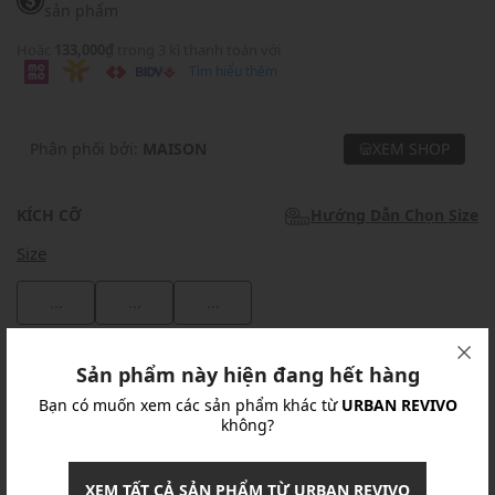
sản phẩm
Hoặc
133,000₫
trong 3 kì thanh toán với
Tìm hiểu thêm
Phân phối bởi:
MAISON
XEM SHOP
KÍCH CỠ
Hướng Dẫn Chọn Size
Size
...
...
...
Khuyến mãi
Sản phẩm này hiện đang hết hàng
Bạn có muốn xem các sản phẩm khác từ
URBAN REVIVO
Ưu Đãi 10% Cho Mọi Đơn Hàng
chi tiết
không?
Khuyến mãi
XEM TẤT CẢ SẢN PHẨM TỪ URBAN REVIVO