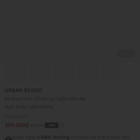
1 / 1
...
...
...
...
...
URBAN REVIVO
Áo thun nam cổ tròn tay ngắn hiện đại
Style Code:
UML450160
(0)
399,000₫
769,000₫
-48%
i
Nhận ngay
3 điểm thưởng
khi hoàn tất thanh toán cho