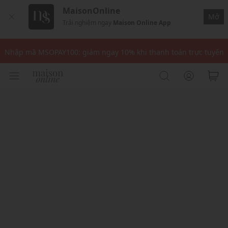
MaisonOnline
Mở
Trải nghiệm ngay
Maison Online App
Nhập mã: MSOXINCHAO - Giảm 10% đơn đầu cho thành viên mới!
Nhập mã MSOPAY100: giảm ngay 10% khi thanh toán trực tuyến
Nhập mã: MSOXINCHAO - Giảm 10% đơn đầu cho thành viên mới!
Nhập mã MSOPAY100: giảm ngay 10% khi thanh toán trực tuyến
Nhập mã: MSOXINCHAO - Giảm 10% đơn đầu cho thành viên mới!