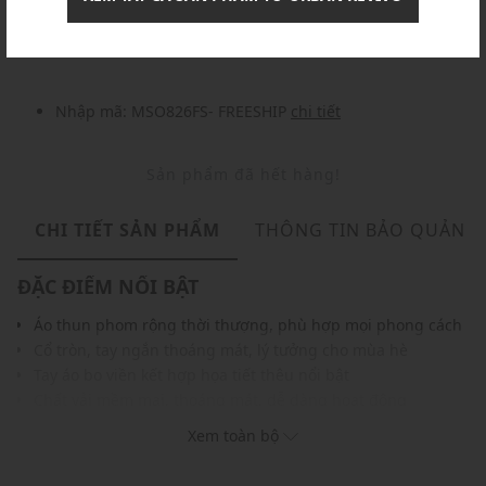
Nhập mã: MSOXINCHAO - Giảm ngay 10%
chi tiết
Nhập mã: MSO826FS- FREESHIP
chi tiết
Sản phẩm đã hết hàng!
CHI TIẾT SẢN PHẨM
THÔNG TIN BẢO QUẢN
ĐẶC ĐIỂM NỔI BẬT
Áo thun phom rộng thời thượng, phù hợp mọi phong cách
Cổ tròn, tay ngắn thoáng mát, lý tưởng cho mùa hè
Tay áo bo viền kết hợp họa tiết thêu nổi bật
Chất vải mềm mại, thoáng mát, dễ dàng hoạt động
Màu sắc thời trang, dễ phối với nhiều trang phục khác
Xem toàn bộ
THÔNG TIN SẢN PHẨM