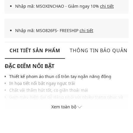
Nhập mã: MSOXINCHAO - Giảm ngay 10%
chi tiết
Nhập mã: MSO826FS- FREESHIP
chi tiết
CHI TIẾT SẢN PHẨM
THÔNG TIN BẢO QUẢN
ĐẶC ĐIỂM NỔI BẬT
Thiết kế phom áo thun cổ tròn tay ngắn năng động
In họa tiết nổi bật ngay ngực trái
Chất vải thấm hút tốt, co giãn thoải mái
Gam màu hiện đại dễ dàng phối với nhiều trang phục và
phụ kiện
Xem toàn bộ
THÔNG TIN SẢN PHẨM
Thương hiệu:
Urban Revivo
Xuất xứ thương hiệu: Trung Quốc