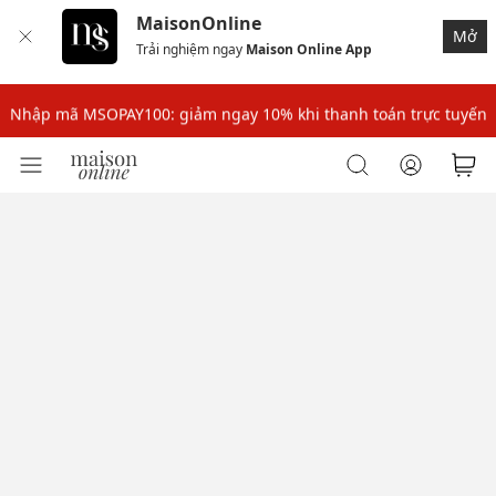
MaisonOnline
Mở
Trải nghiệm ngay
Maison Online App
Nhập mã: MSOXINCHAO - Giảm 10% đơn đầu cho thành viên mới!
Nhập mã MSOPAY100: giảm ngay 10% khi thanh toán trực tuyến
Nhập mã: MSOXINCHAO - Giảm 10% đơn đầu cho thành viên mới!
Nhập mã MSOPAY100: giảm ngay 10% khi thanh toán trực tuyến
Nhập mã: MSOXINCHAO - Giảm 10% đơn đầu cho thành viên mới!