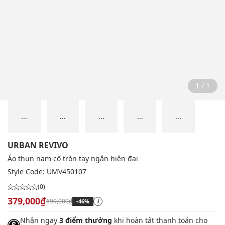
1 / 1
...
...
...
...
...
URBAN REVIVO
Áo thun nam cổ tròn tay ngắn hiện đại
Style Code:
UMV450107
(0)
379,000₫
699,000₫
-46%
i
Nhận ngay
3 điểm thưởng
khi hoàn tất thanh toán cho