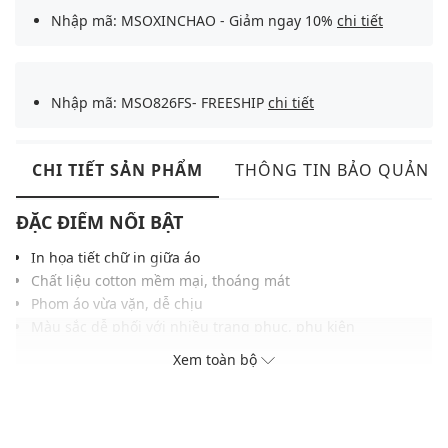
Nhập mã: MSOXINCHAO - Giảm ngay 10%
chi tiết
Nhập mã: MSO826FS- FREESHIP
chi tiết
CHI TIẾT SẢN PHẨM
THÔNG TIN BẢO QUẢN
ĐẶC ĐIỂM NỔI BẬT
In họa tiết chữ in giữa áo
Chất liệu cotton mềm mại, thoáng mát
Phom áo vừa vặn, dễ chịu
Màu sắc dễ phối với nhiều trang phục, phụ kiện
THÔNG TIN SẢN PHẨM
Xem toàn bộ
Thương hiệu:
Urban Revivo
Xuất xứ thương hiệu: Trung Quốc
Giới tính: Nam