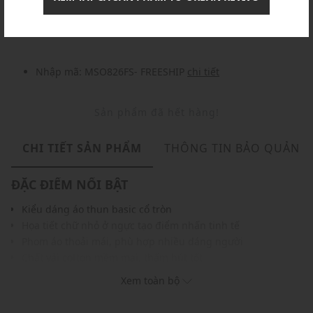
Nhập mã: MSOXINCHAO - Giảm ngay 10%
chi tiết
Nhập mã: MSO826FS- FREESHIP
chi tiết
Sản phẩm đã hết hàng!
CHI TIẾT SẢN PHẨM
THÔNG TIN BẢO QUẢN
ĐẶC ĐIỂM NỔI BẬT
Kiểu dáng áo thun basic cổ tròn
Họa tiết chữ nhỏ ở ngực tạo điểm nhấn tinh tế
Phom áo thoải mái, phù hợp nhiều dáng người
Chất vải cotton mềm mại, thấm hút tốt
Dễ dàng kết hợp với quần jean, short hoặc layer cùng áo
Xem toàn bộ
khoác
THÔNG TIN SẢN PHẨM