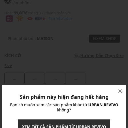
sản phẩm
Hoặc
99,667₫
trong 3 kì thanh toán với
Tìm hiểu thêm
Phân phối bởi:
MAISON
XEM SHOP
KÍCH CỠ
Hướng Dẫn Chọn Size
Size
...
...
...
...
Khuyến mãi
Sản phẩm này hiện đang hết hàng
Bạn có muốn xem các sản phẩm khác từ
URBAN REVIVO
Ưu Đãi 10% Cho Mọi Đơn Hàng
chi tiết
không?
Khuyến mãi
XEM TẤT CẢ SẢN PHẨM TỪ URBAN REVIVO