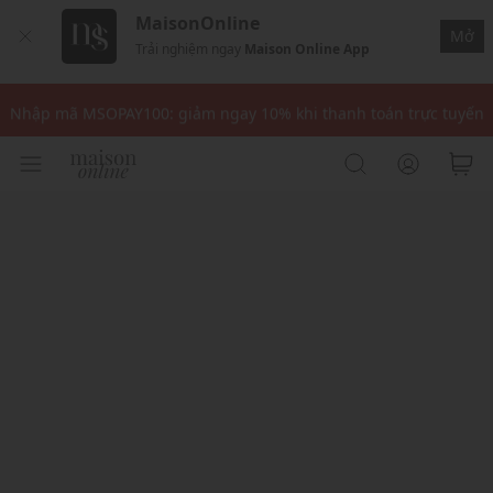
MaisonOnline
Mở
Trải nghiệm ngay
Maison Online App
Nhập mã: MSOXINCHAO - Giảm 10% đơn đầu cho thành viên mới!
Nhập mã MSOPAY100: giảm ngay 10% khi thanh toán trực tuyến
Nhập mã: MSOXINCHAO - Giảm 10% đơn đầu cho thành viên mới!
Nhập mã MSOPAY100: giảm ngay 10% khi thanh toán trực tuyến
Nhập mã: MSOXINCHAO - Giảm 10% đơn đầu cho thành viên mới!