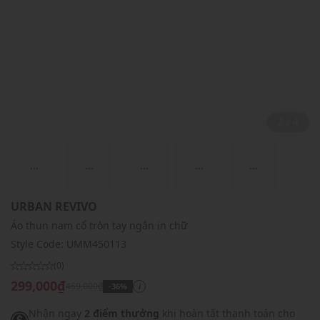
2 / 4
...
...
...
...
...
URBAN REVIVO
Áo thun nam cổ tròn tay ngắn in chữ
Style Code:
UMM450113
(0)
299,000₫
469,000₫
-36%
i
Nhận ngay
2 điểm thưởng
khi hoàn tất thanh toán cho