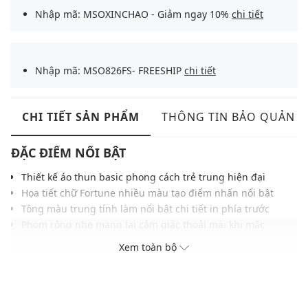
Nhập mã: MSOXINCHAO - Giảm ngay 10%
chi tiết
Nhập mã: MSO826FS- FREESHIP
chi tiết
CHI TIẾT SẢN PHẨM
THÔNG TIN BẢO QUẢN
ĐẶC ĐIỂM NỔI BẬT
Thiết kế áo thun basic phong cách trẻ trung hiện đại
Họa tiết chữ Fortune nhiều màu tạo điểm nhấn nổi bật
Tông màu trung tính làm nổi bật chi tiết in phía trước
Phom rộng nhẹ mang lại cảm giác thoải mái khi mặc
Chất liệu cotton mềm mại hỗ trợ thấm hút mồ hôi tốt
Xem toàn bộ
Phù hợp mặc hàng ngày hoặc phong cách streetwear
THÔNG TIN SẢN PHẨM
Thương hiệu:
Urban Revivo