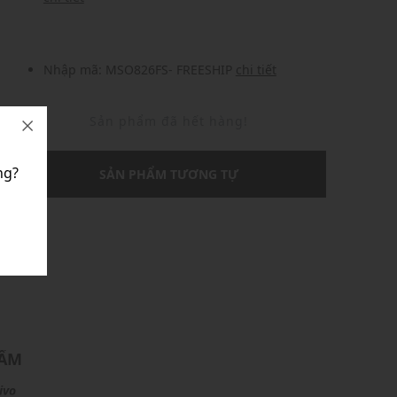
Nhập mã: MSO826FS- FREESHIP
chi tiết
Sản phẩm đã hết hàng!
ng?
SẢN PHẨM TƯƠNG TỰ
U
HẨM
ivo