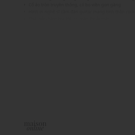
Cổ áo tròn truyền thống, có bo viền gọn gàng
Hình in nghệ sĩ cầm đàn guitar mang tinh thần rock
Chất vải thấm hút tốt, co giãn thoải mái
Gam màu hiện đại dễ dàng phối với nhiều trang phụ
Phù hợp với phong cách grunge, retro hoặc cá tính