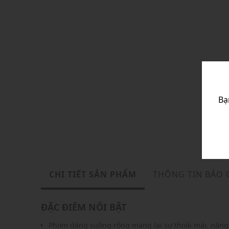
Bạ
CHI TIẾT SẢN PHẨM
THÔNG TIN BẢO
ĐẶC ĐIỂM NỔI BẬT
Phom dáng suông rộng mang lại sự thoải mái, năn