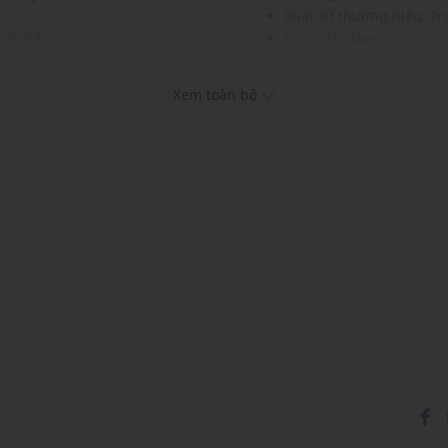
Xuất xứ thương hiệu: T
 cổ điển
Giới tính: Nam
Kiểu dáng:
Áo thun
c và phụ kiện
Màu sắc: Light Grey, Yel
Xem toàn bộ
 nghệ thuật
Chất liệu: 100% Cotton
Hoạ tiết: In hình
Phom áo: Rộng, thoải m
Thích hợp mặc trong các d
Xu hướng theo mùa: Sử 