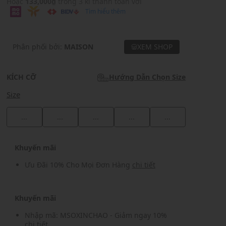
Hoặc
133,000₫
trong 3 kì thanh toán với
Tìm hiểu thêm
Phân phối bởi:
MAISON
XEM SHOP
KÍCH CỠ
Hướng Dẫn Chọn Size
Size
...
...
...
...
...
Khuyến mãi
Ưu Đãi 10% Cho Mọi Đơn Hàng
chi tiết
Khuyến mãi
Nhập mã: MSOXINCHAO - Giảm ngay 10%
chi tiết