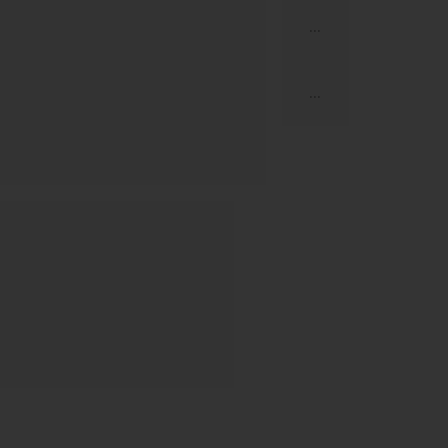
...
...