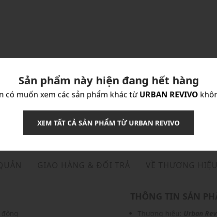
Sản phẩm này hiện đang hết hàng
n có muốn xem các sản phẩm khác từ
URBAN REVIVO
khô
XEM TẤT CẢ SẢN PHẨM TỪ URBAN REVIVO
 QUẢN
GIAO HÀNG & ĐỔI TRẢ
VỀ THƯƠNG HIỆ
THÔNG TIN SẢN P
g động
Thương hiệu:
Urban Rev