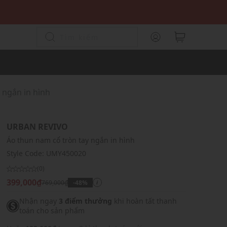
 ngắn in hình
URBAN REVIVO
Áo thun nam cổ tròn tay ngắn in hình
Style Code:
UMY450020
(0)
399,000₫
769,000₫
-48%
i
Nhận ngay
3 điểm thưởng
khi hoàn tất thanh
toán cho sản phẩm