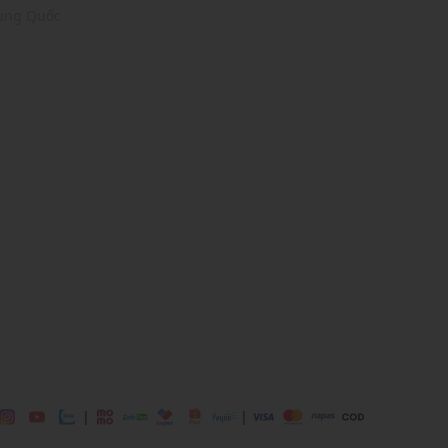
rung Quốc
low
ái
ịp: Đi chơi, đi làm,....
dụng được tất cả các mùa trong năm
|
|