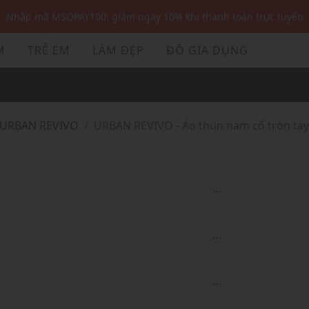
Nhập mã MSOPAY100: giảm ngay 10% khi thanh toán trực tuyến
Nhập mã: MSOXINCHAO - Giảm 10% đơn đầu cho thành viên mới!
M
TRẺ EM
LÀM ĐẸP
ĐỒ GIA DỤNG
Nhập mã MSOPAY100: giảm ngay 10% khi thanh toán trực tuyến
Nhập mã: MSOXINCHAO - Giảm 10% đơn đầu cho thành viên mới!
URBAN REVIVO
URBAN REVIVO - Áo thun nam cổ tròn tay
...
...
...