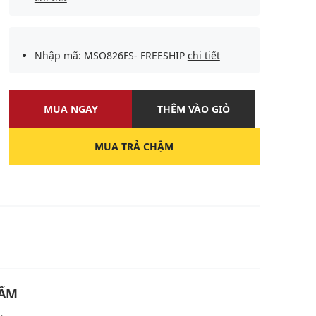
Nhập mã: MSO826FS- FREESHIP
chi tiết
MUA NGAY
THÊM VÀO GIỎ
MUA TRẢ CHẬM
U
HẨM