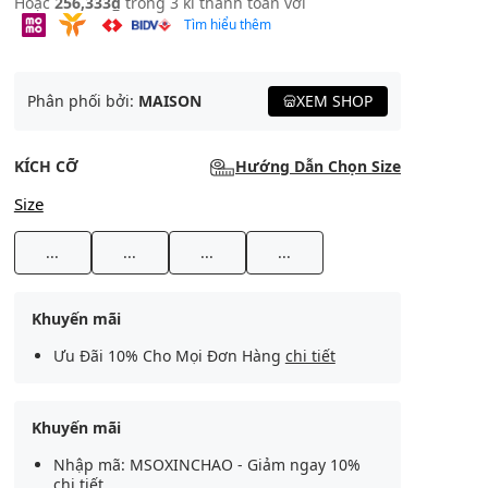
Hoặc
256,333₫
trong 3 kì thanh toán với
Tìm hiểu thêm
Phân phối bởi:
MAISON
XEM SHOP
KÍCH CỠ
Hướng Dẫn Chọn Size
Size
...
...
...
...
Khuyến mãi
Ưu Đãi 10% Cho Mọi Đơn Hàng
chi tiết
Khuyến mãi
Nhập mã: MSOXINCHAO - Giảm ngay 10%
chi tiết