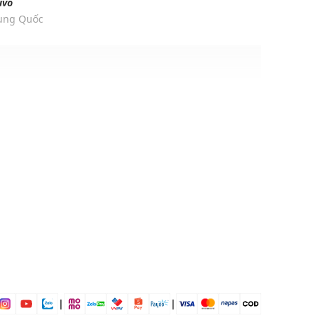
ivo
rung Quốc
i
ịp: Đi chơi, đi làm,....
dụng được tất cả các mùa trong năm
|
|