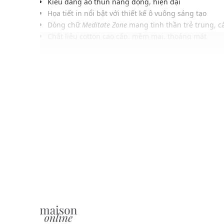
Kiểu dáng áo thun năng động, hiện đại
Họa tiết in nổi bật với thiết kế ô vuông sáng tạo
Dòng chữ
Meditate Zone
mang tinh thần trẻ trung, cá
Chất liệu cotton cao cấp, mềm mại, thoáng mát
Dễ dàng kết hợp cùng quần short, quần jeans hoặc 