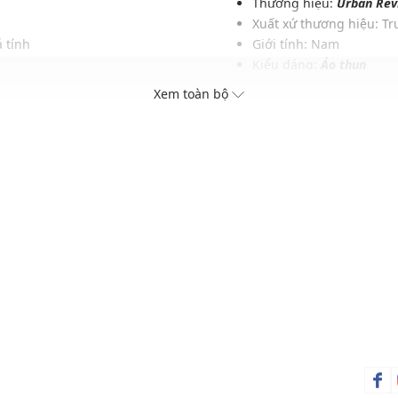
Thương hiệu:
Urban Rev
Xuất xứ thương hiệu: T
 tính
Giới tính: Nam
Kiểu dáng:
Áo thun
layer cùng sơ mi
Màu sắc: White
Xem toàn bộ
Chất liệu: 100% Cotton
Hoạ tiết: Trơn một màu
Phom áo: Rộng thoải má
Thích hợp mặc trong các d
Xu hướng theo mùa: Sử 