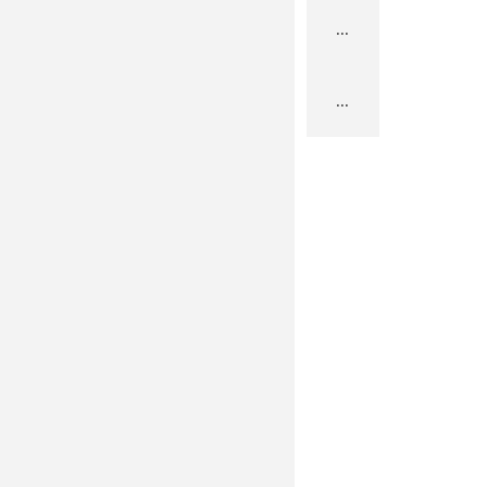
...
...