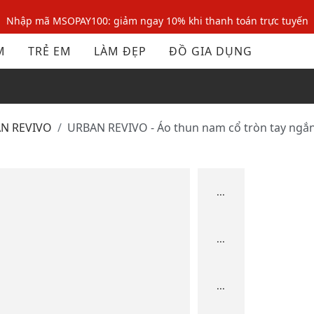
Nhập mã MSOPAY100: giảm ngay 10% khi thanh toán trực tuyến
Nhập mã: MSOXINCHAO - Giảm 10% đơn đầu cho thành viên mới!
M
TRẺ EM
LÀM ĐẸP
ĐỒ GIA DỤNG
Nhập mã MSOPAY100: giảm ngay 10% khi thanh toán trực tuyến
Nhập mã: MSOXINCHAO - Giảm 10% đơn đầu cho thành viên mới!
AN REVIVO
URBAN REVIVO - Áo thun nam cổ tròn tay ngắn 
...
...
...