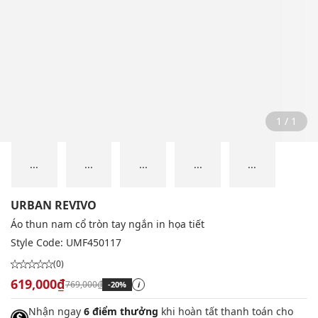
1 / 1
...
...
...
...
...
URBAN REVIVO
Áo thun nam cổ tròn tay ngắn in họa tiết
Style Code:
UMF450117
(0)
619,000₫
769,000₫
-20%
i
Nhận ngay
6 điểm thưởng
khi hoàn tất thanh toán cho