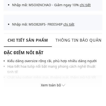
Nhập mã: MSOXINCHAO - Giảm ngay 10%
chi tiết
Nhập mã: MSO826FS- FREESHIP
chi tiết
CHI TIẾT SẢN PHẨM
THÔNG TIN BẢO QUẢN
ĐẶC ĐIỂM NỔI BẬT
Kiểu dáng oversize rộng rãi, phù hợp nhiều dáng người
Họa tiết hoa tulip nổi bật mang phong cách nghệ thuật
tinh tế
Chất liệu cotton mềm mại, thoáng mát, thấm mồ hôi tốt
Tông xám trung tính giúp họa tiết tím nổi bật
Xem toàn bộ
Cổ tròn đơn giản, dễ phối nhiều kiểu trang phục
THÔNG TIN SẢN PHẨM
Thương hiệu:
Urban Revivo