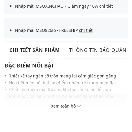
Nhập mã: MSOXINCHAO - Giảm ngay 10%
chi tiết
Nhập mã: MSO826FS- FREESHIP
chi tiết
CHI TIẾT SẢN PHẨM
THÔNG TIN BẢO QUẢN
ĐẶC ĐIỂM NỔI BẬT
Thiết kế tay ngắn cổ tròn mang lại cảm giác gọn gàng
Họa tiết mèo nổi bật tạo điểm nhấn trẻ trung hiện đại
Chất liệu mềm mại thoáng khí tạo cảm giác dễ chịu
Phom áo vừa vặn phù hợp nhiều vóc dáng khác nhau
Đường may tỉ mỉ giúp hoàn thiện chỉn chu tăng độ bền
Xem toàn bộ
Gam màu trầm hiện đại, dễ mặc hằng ngày linh hoạt
Phù hợp phối cùng quần jeans hoặc short năng động
THÔNG TIN SẢN PHẨM