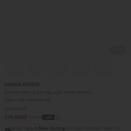
2 / 4
...
...
...
...
...
URBAN REVIVO
Áo thun nam cổ tròn tay ngắn Letter Printed
Style Code:
UMV440108
(0)
379,000₫
739,000₫
-49%
i
Nhận ngay
3 điểm thưởng
khi hoàn tất thanh toán cho