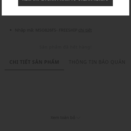
Nhập mã: MSOXINCHAO - Giảm ngay 10%
chi tiết
Nhập mã: MSO826FS- FREESHIP
chi tiết
Sản phẩm đã hết hàng!
CHI TIẾT SẢN PHẨM
THÔNG TIN BẢO QUẢN
Xem toàn bộ