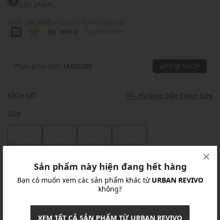
sản phẩm
Hoặc
126,333₫
trong 3 kì thanh toán với
Tìm hiểu thêm
Phân phối bởi:
MAISON
XEM SHOP
KÍCH CỠ
Hướng Dẫn Chọn Size
Size
...
...
...
...
Khuyến mãi
Sản phẩm này hiện đang hết hàng
Bạn có muốn xem các sản phẩm khác từ
URBAN REVIVO
Ưu Đãi 10% Cho Mọi Đơn Hàng
chi tiết
không?
Khuyến mãi
XEM TẤT CẢ SẢN PHẨM TỪ URBAN REVIVO