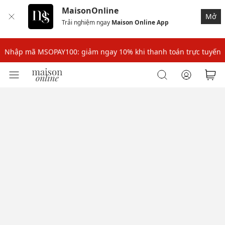
MaisonOnline
Mở
Trải nghiệm ngay
Maison Online App
Nhập mã: MSOXINCHAO - Giảm 10% đơn đầu cho thành viên mới!
Nhập mã MSOPAY100: giảm ngay 10% khi thanh toán trực tuyến
Nhập mã: MSOXINCHAO - Giảm 10% đơn đầu cho thành viên mới!
Nhập mã MSOPAY100: giảm ngay 10% khi thanh toán trực tuyến
Nhập mã: MSOXINCHAO - Giảm 10% đơn đầu cho thành viên mới!