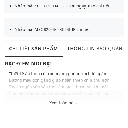
Nhập mã: MSOXINCHAO - Giảm ngay 10%
chi tiết
Nhập mã: MSO826FS- FREESHIP
chi tiết
CHI TIẾT SẢN PHẨM
THÔNG TIN BẢO QUẢN
ĐẶC ĐIỂM NỔI BẬT
Thiết kế áo thun cổ tròn mang phong cách tối giản
Đường may gọn gàng giúp hoàn thiện chỉn chu hơn
Tay áo ngắn vừa vặn tạo cảm giác thoải mái khi mặc
Chất liệu mềm mại, êm ái mang lại cảm giác dễ chịu
Kiểu dáng cân đối hỗ trợ vận động linh hoạt hàng ngày
Xem toàn bộ
Đường may hoàn thiện chỉn chu tăng độ bền sử dụng
Dễ phối cùng quần jeans hoặc quần dài thường ngày
THÔNG TIN SẢN PHẨM