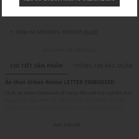
Nhập mã: MSOXINCHAO - Giảm ngay 10%
chi tiết
Nhập mã: MSO826FS- FREESHIP
chi tiết
Sản phẩm đã hết hàng!
CHI TIẾT SẢN PHẨM
THÔNG TIN BẢO QUẢN
Áo thun
Urban Revivo
LETTER EMBOSSED
Chiếc áo Letter Embossed sẽ mang đến một trải nghiệm thời
trang hoàn toàn mới mẻ, nơi sự thoải mái không chỉ được
duy trì mà còn nâng tầm lên một mức độ hoàn hảo. Được
hoàn thiện từ chất liệu cotton mềm mại, nhẹ nhàng và
thoáng mát, với thiết kế rộng rãi, thoải mái, bạn có thể tự do
Xem toàn bộ
vận động mà không hề cảm thấy gò bó.