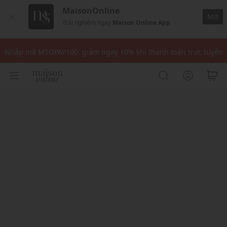
MaisonOnline
Mở
Trải nghiệm ngay
Maison Online App
Nhập mã: MSOXINCHAO - Giảm 10% đơn đầu cho thành viên mới!
Nhập mã MSOPAY100: giảm ngay 10% khi thanh toán trực tuyến
Nhập mã: MSOXINCHAO - Giảm 10% đơn đầu cho thành viên mới!
Nhập mã MSOPAY100: giảm ngay 10% khi thanh toán trực tuyến
Nhập mã: MSOXINCHAO - Giảm 10% đơn đầu cho thành viên mới!