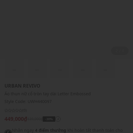
2 / 4
...
...
...
...
...
URBAN REVIVO
Áo thun nữ cổ tròn tay dài Letter Embossed
Style Code:
UWH440097
(0)
449,000₫
639,000₫
-30%
i
Nhận ngay
4 điểm thưởng
khi hoàn tất thanh toán cho