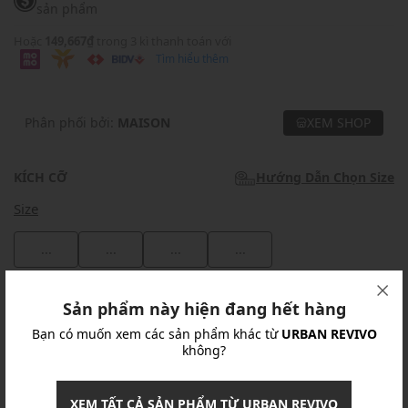
sản phẩm
Hoặc
149,667₫
trong 3 kì thanh toán với
Tìm hiểu thêm
Phân phối bởi:
MAISON
XEM SHOP
KÍCH CỠ
Hướng Dẫn Chọn Size
Size
...
...
...
...
Khuyến mãi
Sản phẩm này hiện đang hết hàng
Bạn có muốn xem các sản phẩm khác từ
URBAN REVIVO
Ưu Đãi 10% Cho Mọi Đơn Hàng
chi tiết
không?
Khuyến mãi
XEM TẤT CẢ SẢN PHẨM TỪ URBAN REVIVO