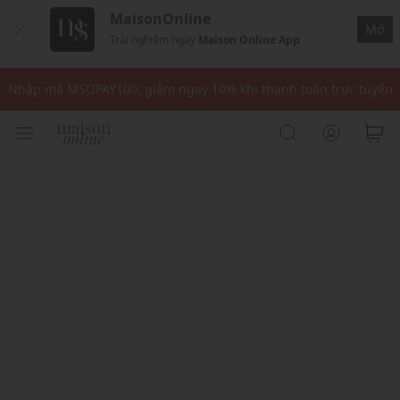
MaisonOnline
Mở
Trải nghiệm ngay
Maison Online App
Nhập mã: MSOXINCHAO - Giảm 10% đơn đầu cho thành viên mới!
Nhập mã MSOPAY100: giảm ngay 10% khi thanh toán trực tuyến
Nhập mã: MSOXINCHAO - Giảm 10% đơn đầu cho thành viên mới!
Nhập mã MSOPAY100: giảm ngay 10% khi thanh toán trực tuyến
Nhập mã: MSOXINCHAO - Giảm 10% đơn đầu cho thành viên mới!