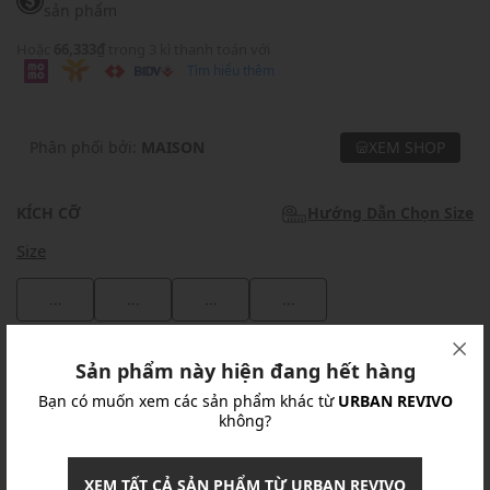
sản phẩm
Hoặc
66,333₫
trong 3 kì thanh toán với
Tìm hiểu thêm
Phân phối bởi:
MAISON
XEM SHOP
KÍCH CỠ
Hướng Dẫn Chọn Size
Size
...
...
...
...
Khuyến mãi
Sản phẩm này hiện đang hết hàng
Bạn có muốn xem các sản phẩm khác từ
URBAN REVIVO
Ưu Đãi 10% Cho Mọi Đơn Hàng
chi tiết
không?
Khuyến mãi
XEM TẤT CẢ SẢN PHẨM TỪ URBAN REVIVO