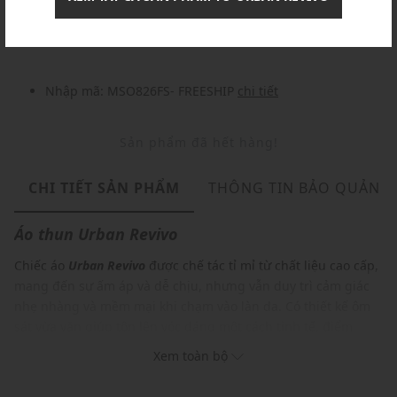
Nhập mã: MSOXINCHAO - Giảm ngay 10%
chi tiết
Nhập mã: MSO826FS- FREESHIP
chi tiết
Sản phẩm đã hết hàng!
CHI TIẾT SẢN PHẨM
THÔNG TIN BẢO QUẢN
Áo thun
Urban Revivo
Chiếc áo
Urban Revivo
được chế tác tỉ mỉ từ chất liệu cao cấp,
mang đến sự ấm áp và dễ chịu, nhưng vẫn duy trì cảm giác
nhẹ nhàng và mềm mại khi chạm vào làn da. Có thiết kế ôm
sát vừa vặn giúp tôn lên vóc dáng một cách tinh tế, điểm
nhấn nổi bật của chiếc áo nằm ở bảng màu đa dạng và
Xem toàn bộ
phong phú mang đến sự lựa chọn phong cách cá nhân hoá,
đồng thời tạo nên nét ấn tượng độc đáo, khiến chiếc áo trở