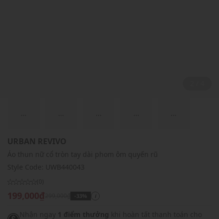
2 / 4
...
...
...
...
...
URBAN REVIVO
Áo thun nữ cổ tròn tay dài phom ôm quyến rũ
Style Code:
UWB440043
(0)
199,000₫
299,000₫
-33%
i
Nhận ngay
1 điểm thưởng
khi hoàn tất thanh toán cho