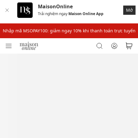
MaisonOnline
Mở
Trải nghiệm ngay
Maison Online App
Nhập mã: MSOXINCHAO - Giảm 10% đơn đầu cho thành viên mới!
Nhập mã MSOPAY100: giảm ngay 10% khi thanh toán trực tuyến
Nhập mã: MSOXINCHAO - Giảm 10% đơn đầu cho thành viên mới!
Nhập mã MSOPAY100: giảm ngay 10% khi thanh toán trực tuyến
Nhập mã: MSOXINCHAO - Giảm 10% đơn đầu cho thành viên mới!