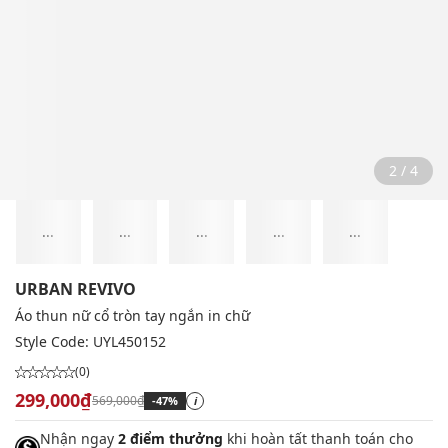
2 / 4
...
...
...
...
...
URBAN REVIVO
Áo thun nữ cổ tròn tay ngắn in chữ
Style Code:
UYL450152
(0)
299,000₫
569,000₫
-47%
i
Nhận ngay
2 điểm thưởng
khi hoàn tất thanh toán cho