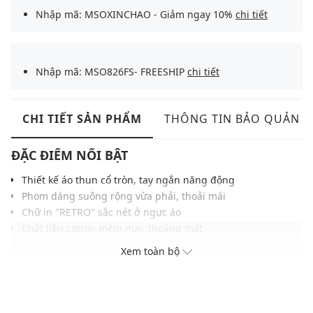
Nhập mã: MSOXINCHAO - Giảm ngay 10%
chi tiết
Nhập mã: MSO826FS- FREESHIP
chi tiết
CHI TIẾT SẢN PHẨM
THÔNG TIN BẢO QUẢN
ĐẶC ĐIỂM NỔI BẬT
Thiết kế áo thun cổ tròn, tay ngắn năng động
Phom dáng suông rộng vừa phải, thoải mái
Chữ in "RETRO" sắc nét ở ngực áo
Chất liệu cotton mềm mại, thoáng mát
Dễ phối với quần jeans, shorts hoặc chân váy
Xem toàn bộ
THÔNG TIN SẢN PHẨM
Thương hiệu:
Urban Revivo
Xuất xứ thương hiệu: Trung Quốc