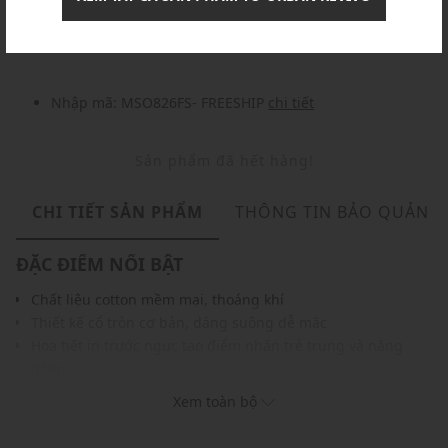
Nhập mã: MSOXINCHAO - Giảm ngay 10%
chi tiết
Nhập mã: MSO826FS- FREESHIP
chi tiết
Sản phẩm đã hết hàng!
CHI TIẾT SẢN PHẨM
THÔNG TIN BẢO QUẢN
ĐẶC ĐIỂM NỔI BẬT
Chất liệu cotton mềm mại, thoáng khí
Thiết kế cổ tròn cơ bản, dáng suông dễ mặc
Họa tiết in trước ngực tạo điểm nhấn trẻ trung và năng
động
Đường may tỉ mỉ, chắc chắn, bền đẹp
Xem toàn bộ
Gam màu dễ dàng phối với nhiều trang phục và phụ kiện
THÔNG TIN SẢN PHẨM