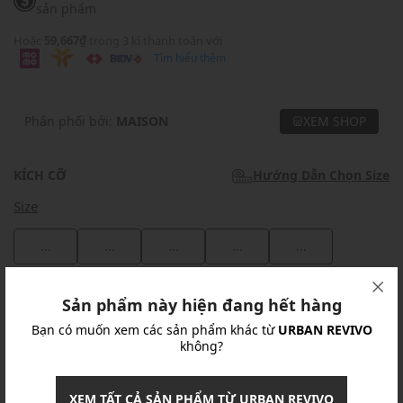
sản phẩm
Hoặc
59,667₫
trong 3 kì thanh toán với
Tìm hiểu thêm
Phân phối bởi:
MAISON
XEM SHOP
KÍCH CỠ
Hướng Dẫn Chọn Size
Size
...
...
...
...
...
Khuyến mãi
Sản phẩm này hiện đang hết hàng
Bạn có muốn xem các sản phẩm khác từ
URBAN REVIVO
Ưu Đãi 10% Cho Mọi Đơn Hàng
chi tiết
không?
Khuyến mãi
XEM TẤT CẢ SẢN PHẨM TỪ URBAN REVIVO