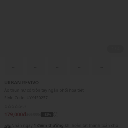
2 / 4
...
...
...
...
...
URBAN REVIVO
Áo thun nữ cổ tròn tay ngắn phối họa tiết
Style Code:
UYY450257
(0)
179,000₫
269,000₫
-33%
i
Nhận ngay
1 điểm thưởng
khi hoàn tất thanh toán cho