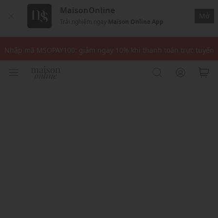
MaisonOnline
Mở
Trải nghiệm ngay
Maison Online App
Nhập mã: MSOXINCHAO - Giảm 10% đơn đầu cho thành viên mới!
Nhập mã MSOPAY100: giảm ngay 10% khi thanh toán trực tuyến
Nhập mã: MSOXINCHAO - Giảm 10% đơn đầu cho thành viên mới!
Nhập mã MSOPAY100: giảm ngay 10% khi thanh toán trực tuyến
Nhập mã: MSOXINCHAO - Giảm 10% đơn đầu cho thành viên mới!