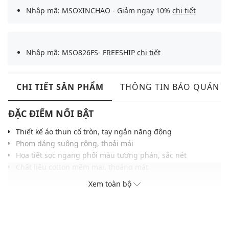
Nhập mã: MSOXINCHAO - Giảm ngay 10%
chi tiết
Nhập mã: MSO826FS- FREESHIP
chi tiết
CHI TIẾT SẢN PHẨM
THÔNG TIN BẢO QUẢN
ĐẶC ĐIỂM NỔI BẬT
Thiết kế áo thun cổ tròn, tay ngắn năng động
Phom dáng suông rộng, thoải mái
Họa tiết sọc ngang phối màu tương phản, sắc nét
Chất liệu cotton mềm mại, thoáng mát
Dễ phối với quần jeans, shorts hoặc chân váy
Xem toàn bộ
THÔNG TIN SẢN PHẨM
Thương hiệu:
Urban Revivo
Xuất xứ thương hiệu: Trung Quốc