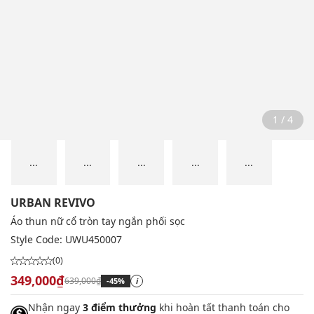
2 / 4
...
...
...
...
...
URBAN REVIVO
Áo thun nữ cổ tròn tay ngắn phối sọc
Style Code:
UWU450007
(0)
349,000₫
639,000₫
-45%
i
Nhận ngay
3 điểm thưởng
khi hoàn tất thanh toán cho