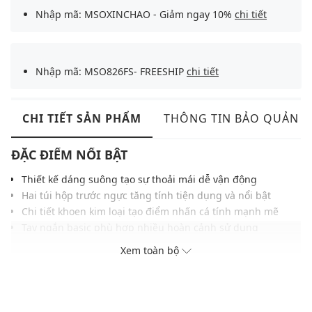
Nhập mã: MSOXINCHAO - Giảm ngay 10%
chi tiết
Nhập mã: MSO826FS- FREESHIP
chi tiết
CHI TIẾT SẢN PHẨM
THÔNG TIN BẢO QUẢN
ĐẶC ĐIỂM NỔI BẬT
Thiết kế dáng suông tạo sự thoải mái dễ vận động
Hai túi hộp trước ngực tăng tính tiện dụng và nổi bật
Chi tiết khoen kim loại tạo điểm nhấn cá tính mạnh mẽ
Tay ngắn basic phù hợp nhiều hoàn cảnh sử dụng
Tông màu đen dễ dàng kết hợp với nhiều item khác
Xem toàn bộ
Chất liệu mềm mại mang lại cảm giác thoải mái khi mặc
Phù hợp phong cách streetwear hoặc casual năng động
THÔNG TIN SẢN PHẨM