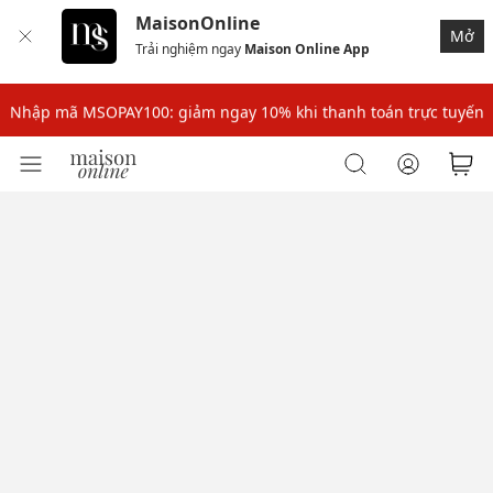
MaisonOnline
Mở
Trải nghiệm ngay
Maison Online App
Nhập mã: MSOXINCHAO - Giảm 10% đơn đầu cho thành viên mới!
Nhập mã MSOPAY100: giảm ngay 10% khi thanh toán trực tuyến
Nhập mã: MSOXINCHAO - Giảm 10% đơn đầu cho thành viên mới!
Nhập mã MSOPAY100: giảm ngay 10% khi thanh toán trực tuyến
Nhập mã: MSOXINCHAO - Giảm 10% đơn đầu cho thành viên mới!