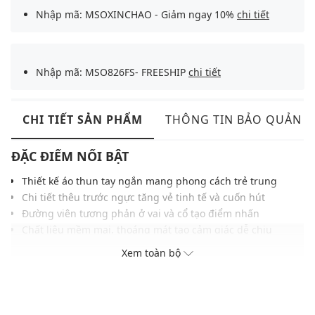
Nhập mã: MSOXINCHAO - Giảm ngay 10%
chi tiết
Nhập mã: MSO826FS- FREESHIP
chi tiết
CHI TIẾT SẢN PHẨM
THÔNG TIN BẢO QUẢN
ĐẶC ĐIỂM NỔI BẬT
Thiết kế áo thun tay ngắn mang phong cách trẻ trung
Chi tiết thêu trước ngực tăng vẻ tinh tế và cuốn hút
Đường viên tương phản ở vai và cổ tạo điểm nhấn
Chất liệu mềm mại, thoáng mát tạo cảm giác dễ chịu
Phom áo ôm gọn gàng tôn đường nét cơ thể hài hòa
Xem toàn bộ
Tông màu trung tính phù hợp nhiều kiểu phong cách
Dễ kết hợp cùng quần jeans hoặc chân váy hàng ngày
THÔNG TIN SẢN PHẨM