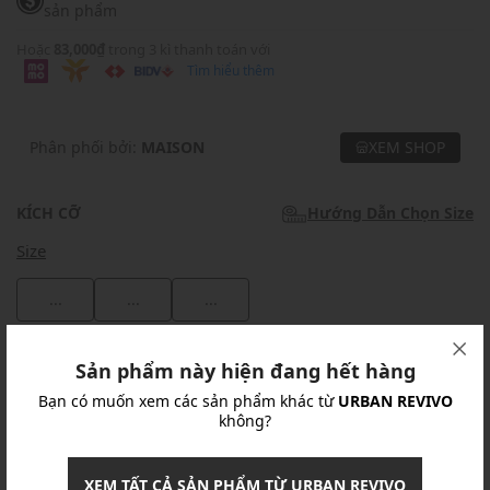
sản phẩm
Hoặc
83,000₫
trong 3 kì thanh toán với
Tìm hiểu thêm
Phân phối bởi:
MAISON
XEM SHOP
KÍCH CỠ
Hướng Dẫn Chọn Size
Size
...
...
...
Khuyến mãi
Sản phẩm này hiện đang hết hàng
Bạn có muốn xem các sản phẩm khác từ
URBAN REVIVO
Ưu Đãi 10% Cho Mọi Đơn Hàng
chi tiết
không?
Khuyến mãi
XEM TẤT CẢ SẢN PHẨM TỪ URBAN REVIVO