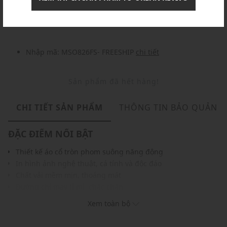
Nhập mã: MSOXINCHAO - Giảm ngay 10%
chi tiết
Nhập mã: MSO826FS- FREESHIP
chi tiết
Sản phẩm đã hết hàng!
CHI TIẾT SẢN PHẨM
THÔNG TIN BẢO QUẢN
ĐẶC ĐIỂM NỔI BẬT
Thiết kế áo cổ tròn phom suông năng động
In hình ảnh nghệ thuật, cá tính và độc đáo
Chất vải mềm mịn, thoáng mát
Đường chỉ may tỉ mỉ, chắc chắn
Gam màu hiện đại dễ dàng phối với nhiều trang phục và
Xem toàn bộ
phụ kiện
THÔNG TIN SẢN PHẨM