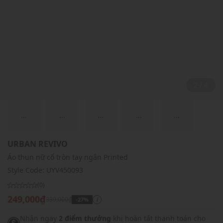
2 / 4
...
...
...
...
...
URBAN REVIVO
Áo thun nữ cổ tròn tay ngắn Printed
Style Code:
UYV450093
(0)
249,000₫
339,000₫
-27%
i
Nhận ngay
2 điểm thưởng
khi hoàn tất thanh toán cho