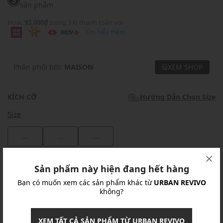
sản phẩm
Hoặc
93,000₫
trong 3 kì thanh toán với
Tìm hiểu thêm
Phân phối bởi:
MAISON
XEM SHOP
KÍCH CỠ
Hướng Dẫn Chọn Size
Size
...
...
...
Khuyến mãi
Sản phẩm này hiện đang hết hàng
Bạn có muốn xem các sản phẩm khác từ
URBAN REVIVO
Ưu Đãi 10% Cho Mọi Đơn Hàng
chi tiết
không?
Khuyến mãi
XEM TẤT CẢ SẢN PHẨM TỪ URBAN REVIVO