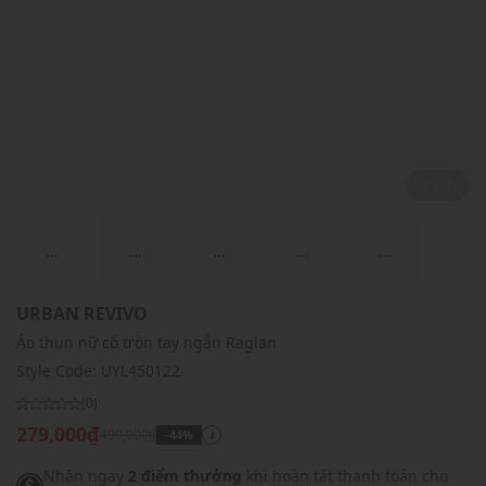
1 / 1
...
...
...
...
...
URBAN REVIVO
Áo thun nữ cổ tròn tay ngắn Raglan
Style Code:
UYL450122
(0)
279,000₫
499,000₫
-44%
i
Nhận ngay
2 điểm thưởng
khi hoàn tất thanh toán cho