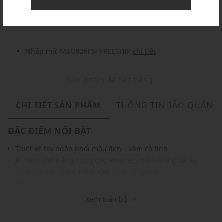
Nhập mã: MSOXINCHAO - Giảm ngay 10%
chi tiết
Nhập mã: MSO826FS- FREESHIP
chi tiết
Sản phẩm đã hết hàng!
CHI TIẾT SẢN PHẨM
THÔNG TIN BẢO QUẢN
ĐẶC ĐIỂM NỔI BẬT
Thiết kế tay ngắn phối màu đen – xám cá tính
In hình chó trắng cùng chữ Progress nổi bật ở giữa áo
Chất thun co giãn, mềm mại và thoáng mát
Đường chỉ may tỉ mỉ, chắc chắn
Gam màu hiện đại dễ dàng phối với nhiều trang phục và
Xem toàn bộ
phụ kiện
THÔNG TIN SẢN PHẨM