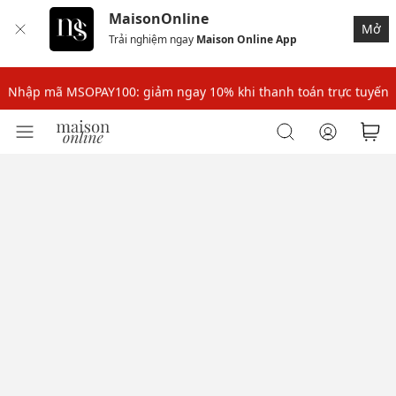
MaisonOnline
Mở
Trải nghiệm ngay
Maison Online App
Nhập mã: MSOXINCHAO - Giảm 10% đơn đầu cho thành viên mới!
Nhập mã MSOPAY100: giảm ngay 10% khi thanh toán trực tuyến
Nhập mã: MSOXINCHAO - Giảm 10% đơn đầu cho thành viên mới!
Nhập mã MSOPAY100: giảm ngay 10% khi thanh toán trực tuyến
Nhập mã: MSOXINCHAO - Giảm 10% đơn đầu cho thành viên mới!