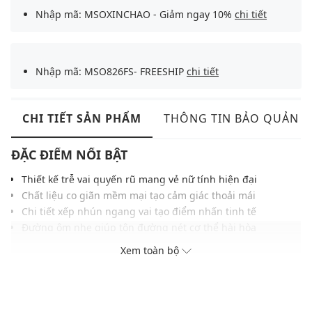
Nhập mã: MSOXINCHAO - Giảm ngay 10%
chi tiết
Nhập mã: MSO826FS- FREESHIP
chi tiết
CHI TIẾT SẢN PHẨM
THÔNG TIN BẢO QUẢN
ĐẶC ĐIỂM NỔI BẬT
Thiết kế trễ vai quyến rũ mang vẻ nữ tính hiện đại
Chất liệu co giãn mềm mại tạo cảm giác thoải mái
Chi tiết xếp nhún ngang vai tạo điểm nhấn tinh tế
Đường ôm nhẹ giúp tôn đường nét cơ thể hài hòa
Phom dáng gàng mang đến vẻ ngoài thanh thoát
Xem toàn bộ
Gam màu cổ điển tạo nét sang trọng thời thượng
Dễ phối cùng chân váy hoặc quần dài thanh lịch
THÔNG TIN SẢN PHẨM