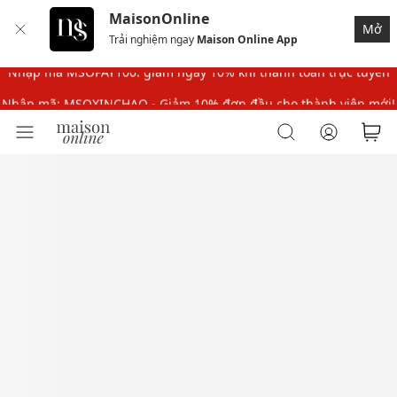
MaisonOnline
Nhập mã: MSOXINCHAO - Giảm 10% đơn đầu cho thành viên mới!
Mở
Trải nghiệm ngay
Maison Online App
Nhập mã MSOPAY100: giảm ngay 10% khi thanh toán trực tuyến
Nhập mã: MSOXINCHAO - Giảm 10% đơn đầu cho thành viên mới!
Nhập mã MSOPAY100: giảm ngay 10% khi thanh toán trực tuyến
Nhập mã: MSOXINCHAO - Giảm 10% đơn đầu cho thành viên mới!