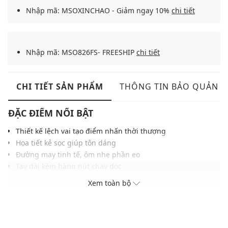
Nhập mã: MSOXINCHAO - Giảm ngay 10%
chi tiết
Nhập mã: MSO826FS- FREESHIP
chi tiết
CHI TIẾT SẢN PHẨM
THÔNG TIN BẢO QUẢN
ĐẶC ĐIỂM NỔI BẬT
Thiết kế lệch vai tạo điểm nhấn thời thượng
Họa tiết kẻ sọc giúp tôn dáng
Đường may tinh tế, ôm nhẹ phần eo
Tay dài kèm hàng nút chạy dọc
Chất liệu vải mềm mại, thoáng mát
Xem toàn bộ
Phù hợp phối cùng quần âu, chân váy hoặc quần jeans
THÔNG TIN SẢN PHẨM
Thương hiệu:
Urban Revivo