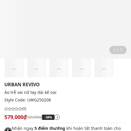
1 / 1
...
...
...
...
...
URBAN REVIVO
Áo trễ vai nữ tay dài kẻ sọc
Style Code:
UWG250208
(0)
579,000₫
939,000₫
-38%
i
Nhận ngay
5 điểm thưởng
khi hoàn tất thanh toán cho