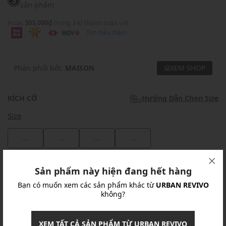
sản phẩm
Hoặc
303,000₫
trong 3 kì thanh toán với
Tìm hiểu thêm
Phân phối bởi:
MAISON
XEM SHOP
KÍCH CỠ
Hướng Dẫn Chọn Size
Size
...
...
...
...
Khuyến mãi
Sản phẩm này hiện đang hết hàng
Bạn có muốn xem các sản phẩm khác từ
URBAN REVIVO
Ưu Đãi 10% Cho Mọi Đơn Hàng
chi tiết
không?
Khuyến mãi
XEM TẤT CẢ SẢN PHẨM TỪ URBAN REVIVO