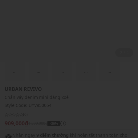
2 / 4
...
...
...
...
...
URBAN REVIVO
Chân váy denim mini dáng xoè
Style Code:
UYV850054
(0)
909,000₫
1,299,000₫
-30%
i
Nhận ngay
9 điểm thưởng
khi hoàn tất thanh toán cho