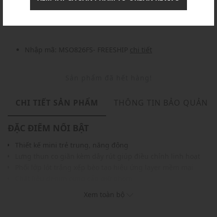
Nhập mã: MSOXINCHAO - Giảm ngay 10%
chi tiết
Nhập mã: MSO826FS- FREESHIP
chi tiết
Sản phẩm đã hết hàng!
CHI TIẾT SẢN PHẨM
THÔNG TIN BẢO QUẢN
ĐẶC ĐIỂM NỔI BẬT
Thiết kế mini trẻ trung, năng động
Lưng thun co giãn kèm dây rút giúp điều chỉnh linh hoạt
Phối lớp lót trắng xếp bèo tạo hiệu ứng layer mềm mại
Chất liệu denim cứng cáp giữ phom
Tông xanh denim dễ phối với áo thun, croptop hoặc áo sơ
Xem toàn bộ
mi
THÔNG TIN SẢN PHẨM