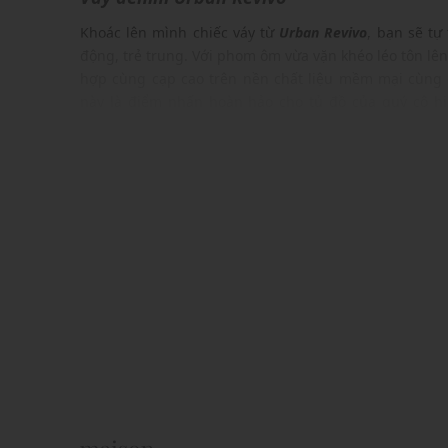
Khoác lên mình chiếc váy từ
Urban Revivo
, bạn sẽ tự
động, trẻ trung. Với phom ôm vừa vặn khéo léo tôn lê
hợp cùng cạp cao trên nền chất liệu mềm mại cùng 
này là điểm nhấn hoàn hảo cho tủ đồ của quý cô hi
động và cá tính.
ĐẶC ĐIỂM NỔI BẬT
Phom váy chữ A mini ôm vừa vặn, tôn dáng
Cạp cao, tôn dáng, có thể kết hợp cùng thắt lưng
Chất vải denim mềm mại, đường chỉ may tỉ mỉ
Màu sắc dễ phối với nhiều trang phục, phụ kiện