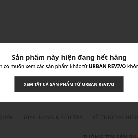
Sản phẩm này hiện đang hết hàng
n có muốn xem các sản phẩm khác từ
URBAN REVIVO
khô
XEM TẤT CẢ SẢN PHẨM TỪ URBAN REVIVO
 QUẢN
GIAO HÀNG & ĐỔI TRẢ
VỀ THƯƠNG HIỆ
THÔNG TIN SẢN P