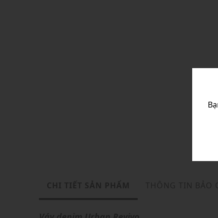
Bạ
CHI TIẾT SẢN PHẨM
THÔNG TIN BẢO
Váy denim
Urban Revivo