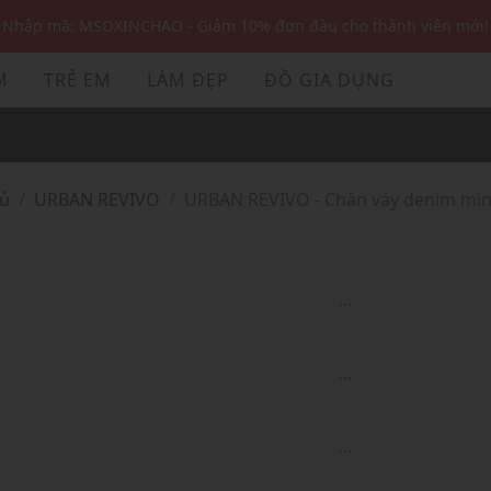
Nhập mã: MSOXINCHAO - Giảm 10% đơn đầu cho thành viên mới!
Nhập mã MSOPAY100: giảm ngay 10% khi thanh toán trực tuyến
M
TRẺ EM
LÀM ĐẸP
ĐỒ GIA DỤNG
Nhập mã: MSOXINCHAO - Giảm 10% đơn đầu cho thành viên mới!
hủ
URBAN REVIVO
URBAN REVIVO - Chân váy denim mini
...
...
...