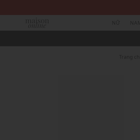
NỮ
NA
Trang c