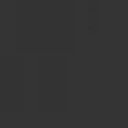
...
...