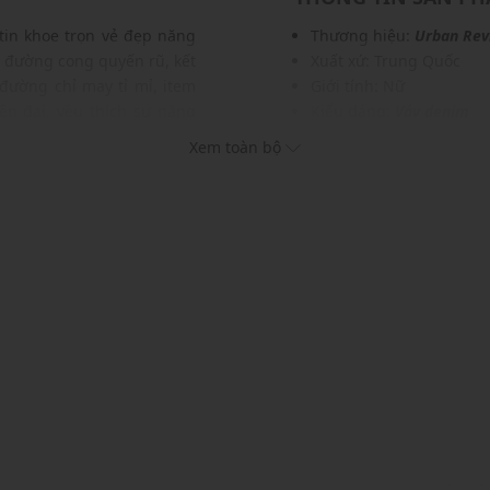
 tin khoe trọn vẻ đẹp năng
Thương hiệu:
Urban Rev
n đường cong quyến rũ, kết
Xuất xứ: Trung Quốc
đường chỉ may tỉ mỉ, item
Giới tính: Nữ
ện đại, yêu thích sự năng
Kiểu dáng:
Váy denim
Màu sắc: Black
Xem toàn bộ
Chất liệu: 100% Cotton
Hoạ tiết: Hình in
Thích hợp mặc trong các d
Xu hướng theo mùa: Sử 