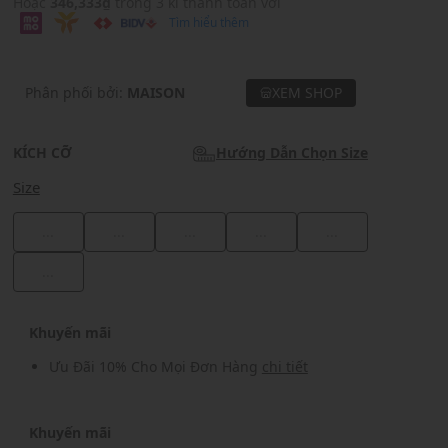
Hoặc
346,333₫
trong 3 kì thanh toán với
Tìm hiểu thêm
Phân phối bởi:
MAISON
XEM SHOP
KÍCH CỠ
Hướng Dẫn Chọn Size
Size
...
...
...
...
...
...
Khuyến mãi
Ưu Đãi 10% Cho Mọi Đơn Hàng
chi tiết
Khuyến mãi