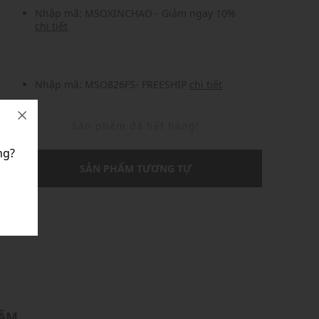
Nhập mã: MSOXINCHAO - Giảm ngay 10%
chi tiết
Nhập mã: MSO826FS- FREESHIP
chi tiết
Sản phẩm đã hết hàng!
ng?
SẢN PHẨM TƯƠNG TỰ
U
HẨM