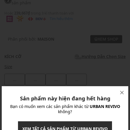
sản phẩm
Hoặc
239,667₫
trong 3 kì thanh toán với
Tìm hiểu thêm
Phân phối bởi:
MAISON
XEM SHOP
KÍCH CỠ
Hướng Dẫn Chọn Size
Size
...
...
...
...
Khuyến mãi
Sản phẩm này hiện đang hết hàng
Bạn có muốn xem các sản phẩm khác từ
URBAN REVIVO
Ưu Đãi 10% Cho Mọi Đơn Hàng
chi tiết
không?
Khuyến mãi
XEM TẤT CẢ SẢN PHẨM TỪ URBAN REVIVO