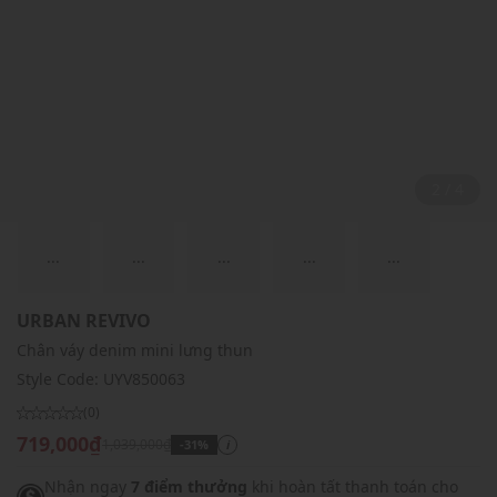
2 / 4
...
...
...
...
...
URBAN REVIVO
Chân váy denim mini lưng thun
Style Code:
UYV850063
(0)
719,000₫
1,039,000₫
-31%
i
Nhận ngay
7 điểm thưởng
khi hoàn tất thanh toán cho