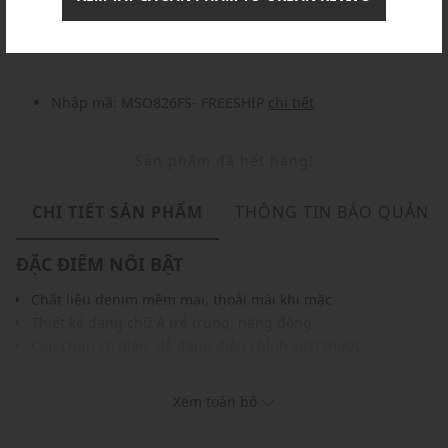
Nhập mã: MSOXINCHAO - Giảm ngay 10%
chi tiết
Nhập mã: MSO826FS- FREESHIP
chi tiết
Sản phẩm đã hết hàng!
CHI TIẾT SẢN PHẨM
THÔNG TIN BẢO QUẢN
ĐẶC ĐIỂM NỔI BẬT
Chất liệu denim mềm mại, thoải mái khi mặc
Thiết kế dáng chữ A trẻ trung, năng động
Cạp chun co giãn, dễ dàng điều chỉnh kích thước
Chất vải mềm mại, đường chỉ may tỉ mỉ
Phù hợp cho phong cách casual hàng ngày
Xem toàn bộ
Màu sắc dễ phối với nhiều trang phục, phụ kiện
THÔNG TIN SẢN PHẨM