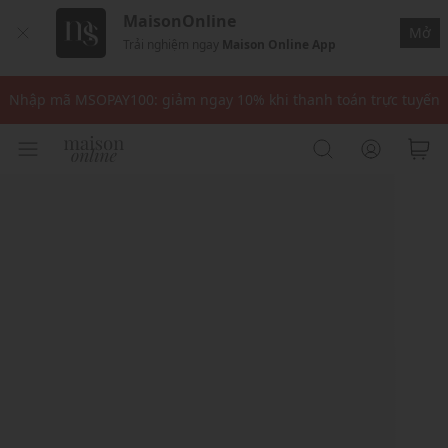
MaisonOnline
Mở
Trải nghiệm ngay
Maison Online App
Nhập mã: MSOXINCHAO - Giảm 10% đơn đầu cho thành viên mới!
Nhập mã MSOPAY100: giảm ngay 10% khi thanh toán trực tuyến
Nhập mã: MSOXINCHAO - Giảm 10% đơn đầu cho thành viên mới!
Nhập mã MSOPAY100: giảm ngay 10% khi thanh toán trực tuyến
Nhập mã: MSOXINCHAO - Giảm 10% đơn đầu cho thành viên mới!