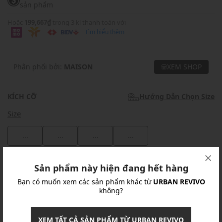
sản phẩm
Hoặc
199,667₫
trong 3 kì thanh toán với
Tìm hiểu thêm
Phân phối bởi:
MAISON
XEM SHOP
KÍCH CỠ
Hướng Dẫn Chọn Size
Size
...
...
...
...
Khuyến mãi
Sản phẩm này hiện đang hết hàng
Bạn có muốn xem các sản phẩm khác từ
URBAN REVIVO
Ưu Đãi 10% Cho Mọi Đơn Hàng
chi tiết
không?
Khuyến mãi
XEM TẤT CẢ SẢN PHẨM TỪ URBAN REVIVO