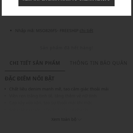
Nhập mã: MSOXINCHAO - Giảm ngay 10%
chi tiết
Nhập mã: MSO826FS- FREESHIP
chi tiết
Sản phẩm đã hết hàng!
CHI TIẾT SẢN PHẨM
THÔNG TIN BẢO QUẢN
ĐẶC ĐIỂM NỔI BẬT
Chất liệu denim mạnh mẽ, tạo cảm giác thoải mái
Viền ren trắng tinh tế, tăng thêm vẻ nữ tính
Cạp váy vừa vặn, tạo sự thoải mái khi mặc
Kiểu dáng ngắn, phù hợp cho nhiều dịp
Màu sắc dễ phối với nhiều trang phục, phụ kiện
Xem toàn bộ
THÔNG TIN SẢN PHẨM