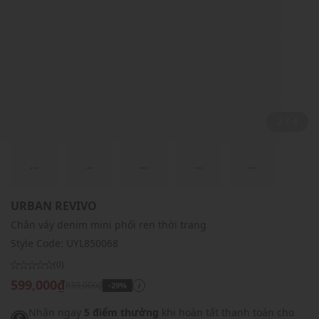
2 / 4
...
...
...
...
...
URBAN REVIVO
Chân váy denim mini phối ren thời trang
Style Code:
UYL850068
(0)
599,000₫
839,000₫
-29%
i
Nhận ngay
5 điểm thưởng
khi hoàn tất thanh toán cho