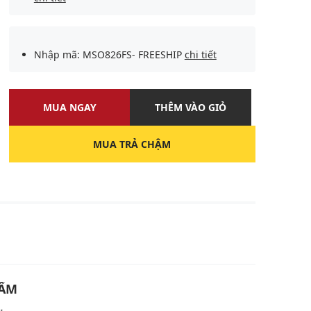
Nhập mã: MSO826FS- FREESHIP
chi tiết
MUA NGAY
THÊM VÀO GIỎ
MUA TRẢ CHẬM
U
HẨM