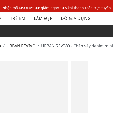
Nhập mã MSOPAY100: giảm ngay 10% khi thanh toán trực tuyến
Nhập mã: MSOXINCHAO - Giảm 10% đơn đầu cho thành viên mới!
M
TRẺ EM
LÀM ĐẸP
ĐỒ GIA DỤNG
Nhập mã MSOPAY100: giảm ngay 10% khi thanh toán trực tuyến
Nhập mã: MSOXINCHAO - Giảm 10% đơn đầu cho thành viên mới!
ủ
URBAN REVIVO
URBAN REVIVO - Chân váy denim mini
...
...
...