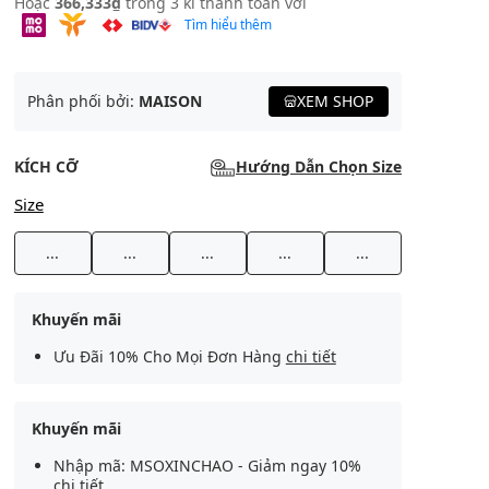
Hoặc
366,333₫
trong 3 kì thanh toán với
Tìm hiểu thêm
Phân phối bởi:
MAISON
XEM SHOP
KÍCH CỠ
Hướng Dẫn Chọn Size
Size
...
...
...
...
...
Khuyến mãi
Ưu Đãi 10% Cho Mọi Đơn Hàng
chi tiết
Khuyến mãi
Nhập mã: MSOXINCHAO - Giảm ngay 10%
chi tiết