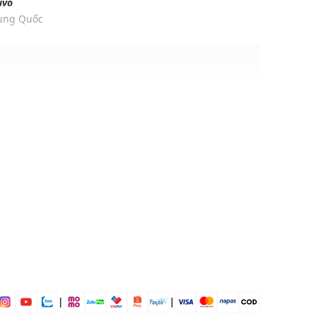
ivo
rung Quốc
ịp: Đi chơi, đi làm,...
dụng được tất cả các mùa trong năm
|
|