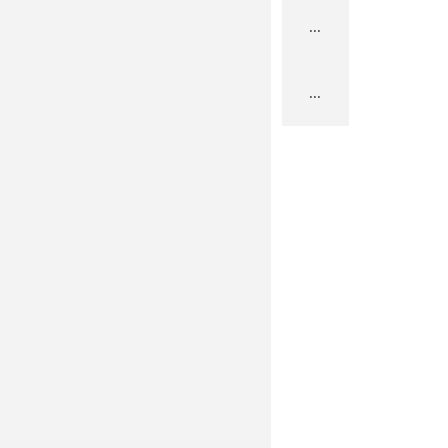
...
...