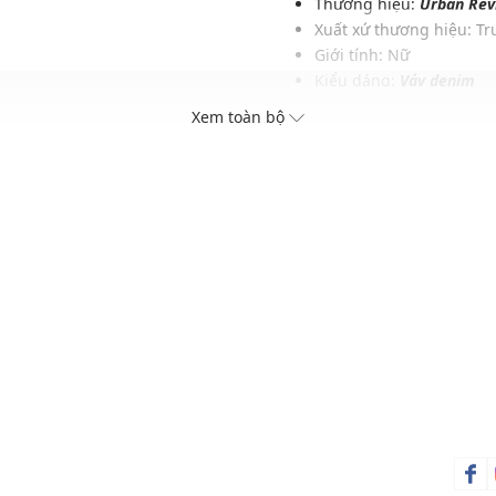
Thương hiệu:
Urban Rev
Xuất xứ thương hiệu: T
Giới tính: Nữ
Kiểu dáng:
Váy denim
Màu sắc: Blue
Xem toàn bộ
i
Chất liệu: 95% Cotton
ung
Hoạ tiết: Thêu hoa
Thích hợp mặc trong các d
Xu hướng theo mùa: Sử 