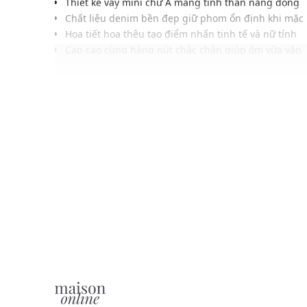
Thiết kế váy mini chữ A mang tinh thần năng động
Chất liệu denim bền đẹp giữ phom ổn định khi mặc
Họa tiết hoa thêu tạo điểm nhấn tinh tế và nữ tính
Cạp cao cùng hàng nút chắc chắn giúp ôm vừa vặn
Đường may gọn gàng mang vẻ hoàn thiện chỉn chu
Màu xanh deni tạo cảm giác cổ điển mà vẫn hiện đạ
Dễ phối cùng áo thun, áo kiểu hoặc cardigan trẻ tr