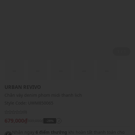
1 / 1
...
...
...
...
...
URBAN REVIVO
Chân váy denim phom midi thanh lịch
Style Code:
UWM850065
(0)
679,000₫
939,000₫
-28%
i
Nhận ngay
6 điểm thưởng
khi hoàn tất thanh toán cho