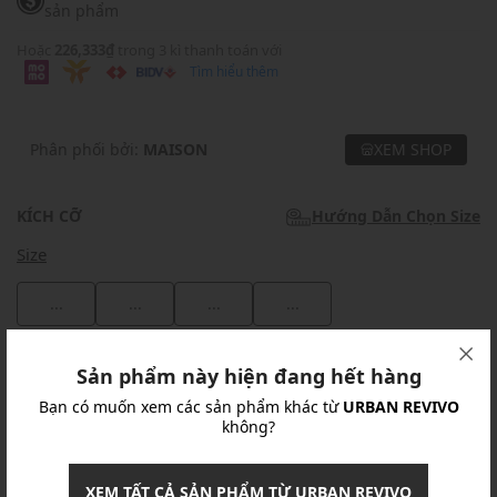
sản phẩm
Hoặc
226,333₫
trong 3 kì thanh toán với
Tìm hiểu thêm
Phân phối bởi:
MAISON
XEM SHOP
KÍCH CỠ
Hướng Dẫn Chọn Size
Size
...
...
...
...
Khuyến mãi
Sản phẩm này hiện đang hết hàng
Bạn có muốn xem các sản phẩm khác từ
URBAN REVIVO
Ưu Đãi 10% Cho Mọi Đơn Hàng
chi tiết
không?
Khuyến mãi
XEM TẤT CẢ SẢN PHẨM TỪ URBAN REVIVO