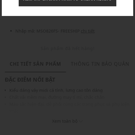
Nhập mã: MSOXINCHAO - Giảm ngay 10%
chi tiết
Nhập mã: MSO826FS- FREESHIP
chi tiết
Sản phẩm đã hết hàng!
CHI TIẾT SẢN PHẨM
THÔNG TIN BẢO QUẢN
ĐẶC ĐIỂM NỔI BẬT
Kiểu dáng váy midi cá tính, lưng cao tôn dáng
Chất vải mềm mại, đường may tỉ mỉ, chắc chắn
Màu sắc hiện đại, dễ phối cùng các trang phục và phụ kiện
khác
THÔNG TIN SẢN PHẨM
Xem toàn bộ
Thương hiệu:
Urban Revivo