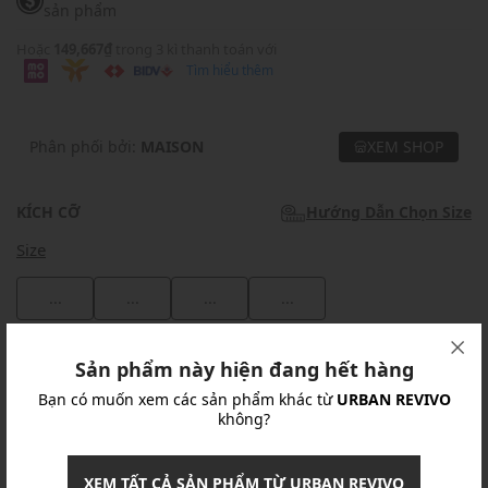
sản phẩm
Hoặc
149,667₫
trong 3 kì thanh toán với
Tìm hiểu thêm
Phân phối bởi:
MAISON
XEM SHOP
KÍCH CỠ
Hướng Dẫn Chọn Size
Size
...
...
...
...
Khuyến mãi
Sản phẩm này hiện đang hết hàng
Bạn có muốn xem các sản phẩm khác từ
URBAN REVIVO
Ưu Đãi 10% Cho Mọi Đơn Hàng
chi tiết
không?
Khuyến mãi
XEM TẤT CẢ SẢN PHẨM TỪ URBAN REVIVO