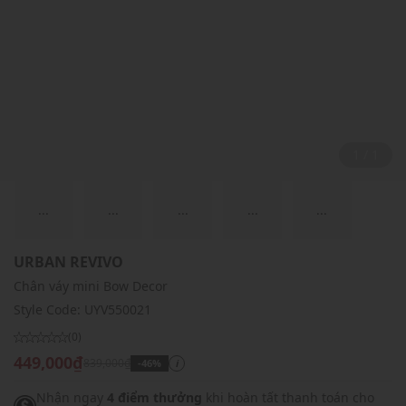
1 / 1
...
...
...
...
...
URBAN REVIVO
Chân váy mini Bow Decor
Style Code:
UYV550021
(0)
449,000₫
839,000₫
-46%
i
Nhận ngay
4 điểm thưởng
khi hoàn tất thanh toán cho