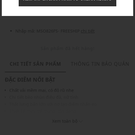
Nhập mã: MSOXINCHAO - Giảm ngay 10%
chi tiết
Nhập mã: MSO826FS- FREESHIP
chi tiết
Sản phẩm đã hết hàng!
CHI TIẾT SẢN PHẨM
THÔNG TIN BẢO QUẢN
ĐẶC ĐIỂM NỔI BẬT
Chất vải mềm mại, có độ rũ nhẹ
Chi tiết bèo nhún điệu đà, nữ tính
Thắt lưng bản lớn với nơ tạo điểm nhấn eo
Thiết kế mini trẻ trung, tôn dáng
Màu sắc dễ phối với nhiều trang phục, phụ kiện
Xem toàn bộ
THÔNG TIN SẢN PHẨM