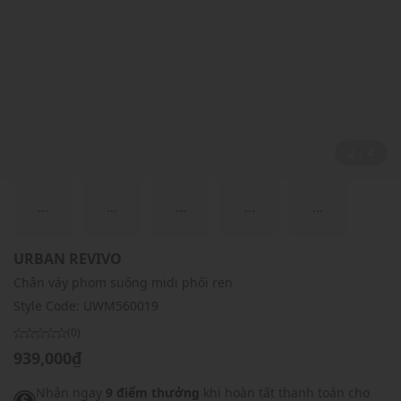
2 / 4
...
...
...
...
...
URBAN REVIVO
Chân váy phom suông midi phối ren
Style Code:
UWM560019
(0)
939,000₫
Nhận ngay
9 điểm thưởng
khi hoàn tất thanh toán cho