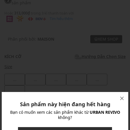
sản phẩm
Hoặc
313,000₫
trong 3 kì thanh toán với
Tìm hiểu thêm
Phân phối bởi:
MAISON
XEM SHOP
KÍCH CỠ
Hướng Dẫn Chọn Size
Size
...
...
...
...
...
...
Sản phẩm này hiện đang hết hàng
Khuyến mãi
Bạn có muốn xem các sản phẩm khác từ
URBAN REVIVO
không?
Ưu Đãi 10% Cho Mọi Đơn Hàng
chi tiết