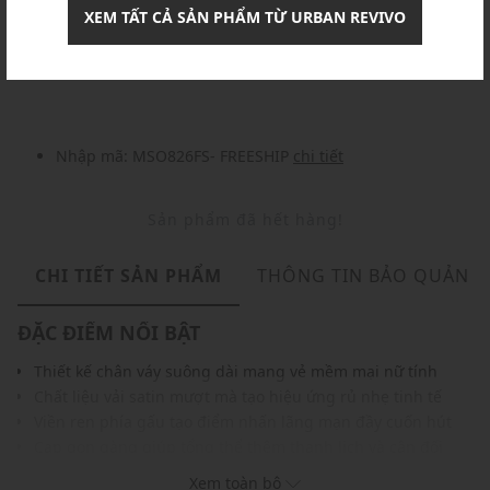
XEM TẤT CẢ SẢN PHẨM TỪ URBAN REVIVO
Khuyến mãi
Nhập mã: MSOXINCHAO - Giảm ngay 10%
chi tiết
Nhập mã: MSO826FS- FREESHIP
chi tiết
Sản phẩm đã hết hàng!
CHI TIẾT SẢN PHẨM
THÔNG TIN BẢO QUẢN
ĐẶC ĐIỂM NỔI BẬT
Thiết kế chân váy suông dài mang vẻ mềm mại nữ tính
Chất liệu vải satin mượt mà tạo hiệu ứng rủ nhẹ tinh tế
Viền ren phía gấu tạo điểm nhấn lãng mạn đầy cuốn hút
Cạp gọn gàng giúp tổng thể thêm thanh lịch và cân đối
Phom suông nhẹ mang lại cảm giác thoải mái khi mặc
Xem toàn bộ