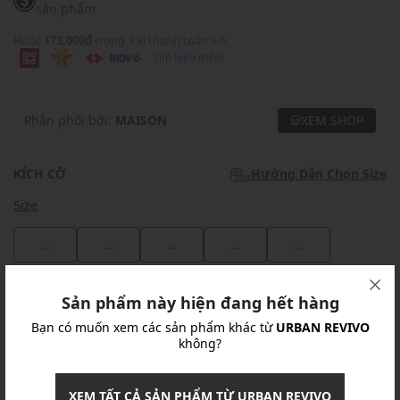
sản phẩm
Hoặc
173,000₫
trong 3 kì thanh toán với
Tìm hiểu thêm
Phân phối bởi:
MAISON
XEM SHOP
KÍCH CỠ
Hướng Dẫn Chọn Size
Size
...
...
...
...
...
Khuyến mãi
Sản phẩm này hiện đang hết hàng
Bạn có muốn xem các sản phẩm khác từ
URBAN REVIVO
Ưu Đãi 10% Cho Mọi Đơn Hàng
chi tiết
không?
Khuyến mãi
XEM TẤT CẢ SẢN PHẨM TỪ URBAN REVIVO