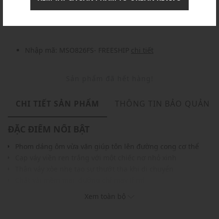
Nhập mã: MSOXINCHAO - Giảm ngay 10%
chi tiết
Nhập mã: MSO826FS- FREESHIP
chi tiết
Sản phẩm đã hết hàng!
CHI TIẾT SẢN PHẨM
THÔNG TIN BẢO QUẢN
ĐẶC ĐIỂM NỔI BẬT
Phom dáng ôm vừa vặn giúp tôn lên đường cong cơ thể
Cạp váy viền ren trắng với một chiếc nơ nhỏ xinh
Thân váy xòe nhẹ tạo sự thướt tha khi di chuyển
Chất vải mềm mại, đường chỉ may tỉ mỉ
Phù hợp phối cùng áo sơ mi, áo thun hoặc croptop
Xem toàn bộ
THÔNG TIN SẢN PHẨM