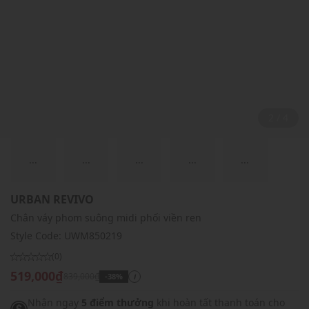
2 / 4
...
...
...
...
...
URBAN REVIVO
Chân váy phom suông midi phối viền ren
Style Code:
UWM850219
(0)
519,000₫
839,000₫
-38%
i
Nhận ngay
5 điểm thưởng
khi hoàn tất thanh toán cho