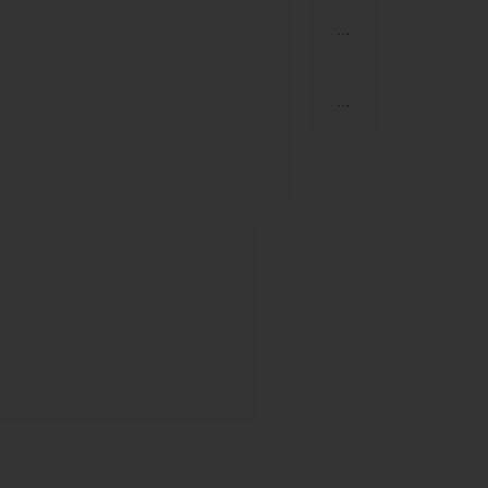
...
...