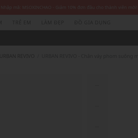
Nhập mã: MSOXINCHAO - Giảm 10% đơn đầu cho thành viên mới!
Nhập mã MSOPAY100: giảm ngay 10% khi thanh toán trực tuyến
M
TRẺ EM
LÀM ĐẸP
ĐỒ GIA DỤNG
Nhập mã: MSOXINCHAO - Giảm 10% đơn đầu cho thành viên mới!
URBAN REVIVO
URBAN REVIVO - Chân váy phom suông mi
...
...
...