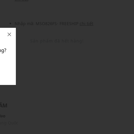
Nhập mã: MSO826FS- FREESHIP
chi tiết
Sản phẩm đã hết hàng!
ng?
U
HẨM
ivo
rung Quốc