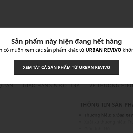
Sản phẩm này hiện đang hết hàng
n có muốn xem các sản phẩm khác từ
URBAN REVIVO
khô
XEM TẤT CẢ SẢN PHẨM TỪ URBAN REVIVO
 QUẢN
GIAO HÀNG & ĐỔI TRẢ
VỀ THƯƠNG HIỆ
THÔNG TIN SẢN P
Thương hiệu:
Urban Rev
Xuất xứ thương hiệu: T
Giới tính: Nữ