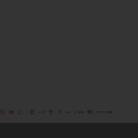
ông
, 3% Elastane
ịp: Đi chơi, đi làm,...
dụng được tất cả các mùa trong năm
|
|