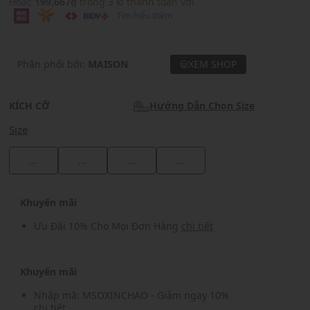
Hoặc
199,667₫
trong 3 kì thanh toán với
Tìm hiểu thêm
Phân phối bởi:
MAISON
XEM SHOP
KÍCH CỠ
Hướng Dẫn Chọn Size
Size
...
...
...
...
Khuyến mãi
Ưu Đãi 10% Cho Mọi Đơn Hàng
chi tiết
Khuyến mãi
Nhập mã: MSOXINCHAO - Giảm ngay 10%
chi tiết