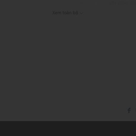
Kiểu dáng:
Váy phom su
Màu sắc: Black, Brown
Xem toàn bộ
Chất liệu: 97% Polyester
Hoạ tiết: Trơn một màu
Chiều dài: Trung bình
Thích hợp mặc trong các d
Xu hướng theo mùa: Sử 