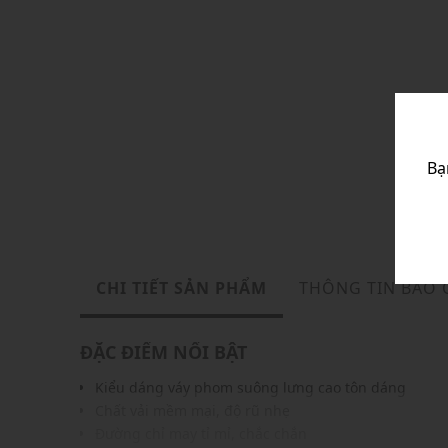
Bạ
CHI TIẾT SẢN PHẨM
THÔNG TIN BẢO
ĐẶC ĐIỂM NỔI BẬT
Kiểu dáng váy phom suông lưng cao tôn dáng
Chất vải mềm mại, độ rũ nhẹ
Đường chỉ may tỉ mỉ, chắc chắn