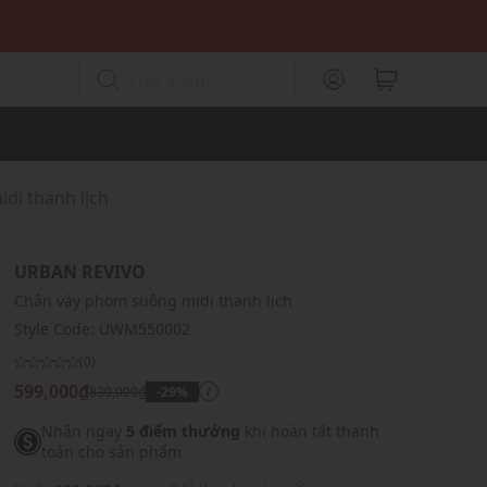
di thanh lịch
URBAN REVIVO
Chân váy phom suông midi thanh lịch
Style Code:
UWM550002
(0)
599,000₫
839,000₫
-29%
i
Nhận ngay
5 điểm thưởng
khi hoàn tất thanh
toán cho sản phẩm