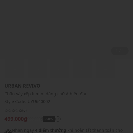
1 / 1
...
...
...
...
...
URBAN REVIVO
Chân váy xếp li mini dáng chữ A hiện đại
Style Code:
UYU640002
(0)
499,000₫
999,000₫
-50%
i
Nhận ngay
4 điểm thưởng
khi hoàn tất thanh toán cho