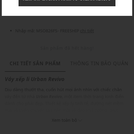
Nhập mã: MSOXINCHAO - Giảm ngay 10%
chi tiết
Nhập mã: MSO826FS- FREESHIP
chi tiết
Sản phẩm đã hết hàng!
CHI TIẾT SẢN PHẨM
THÔNG TIN BẢO QUẢN
Váy xếp li
Urban Revivo
Dịu dàng thướt tha, cuốn hút mọi ánh nhìn với chiếc chân
váy đến từ nhà
Urban Revivo
, một item thời trang kinh điển
dành cho phái đẹp. Thiết kế xếp ly tinh tế, đường nét mềm
mại và uyển chuyển tạo nên một vẻ đẹp khó cưỡng, giúp
bạn tự tin sải bước và tỏa sáng trong mọi không gian. Hãy để
Xem toàn bộ
mỗi bước chân của bạn thu hút mọi ánh nhìn với item này.