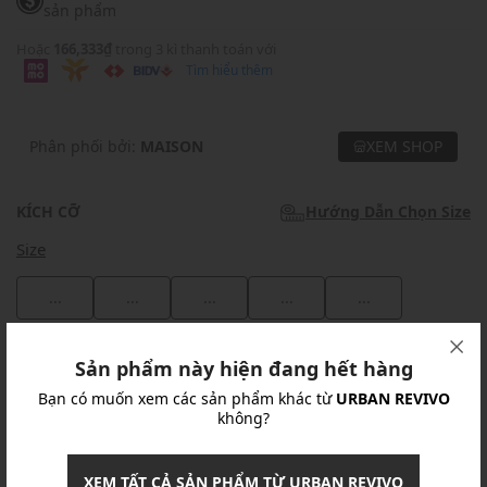
sản phẩm
Hoặc
166,333₫
trong 3 kì thanh toán với
Tìm hiểu thêm
Phân phối bởi:
MAISON
XEM SHOP
KÍCH CỠ
Hướng Dẫn Chọn Size
Size
...
...
...
...
...
Khuyến mãi
Sản phẩm này hiện đang hết hàng
Bạn có muốn xem các sản phẩm khác từ
URBAN REVIVO
Ưu Đãi 10% Cho Mọi Đơn Hàng
chi tiết
không?
Khuyến mãi
XEM TẤT CẢ SẢN PHẨM TỪ URBAN REVIVO