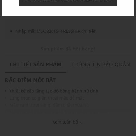
Nhập mã: MSOXINCHAO - Giảm ngay 10%
chi tiết
Nhập mã: MSO826FS- FREESHIP
chi tiết
Sản phẩm đã hết hàng!
CHI TIẾT SẢN PHẨM
THÔNG TIN BẢO QUẢN
ĐẶC ĐIỂM NỔI BẬT
Thiết kế xếp tầng tạo độ bồng bềnh nữ tính
Lưng thun co giãn thoải mái, dễ mặc
Màu xanh tươi sáng, đậm chất mùa hè
Màu sắc dễ phối với nhiều trang phục, phụ kiện
THÔNG TIN SẢN PHẨM
Xem toàn bộ
Thương hiệu:
Urban Revivo