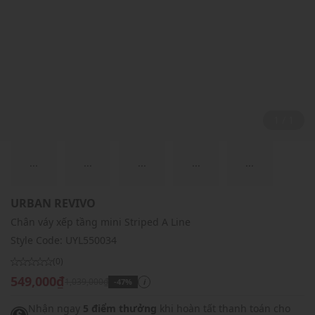
1 / 1
...
...
...
...
...
URBAN REVIVO
Chân váy xếp tầng mini Striped A Line
Style Code:
UYL550034
(0)
549,000₫
1,039,000₫
-47%
i
Nhận ngay
5 điểm thưởng
khi hoàn tất thanh toán cho