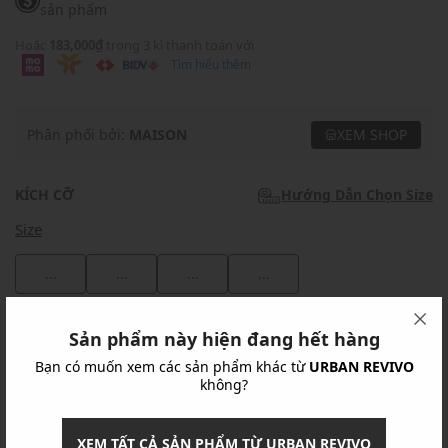
sản phẩm
Hoặc
183,000₫
trong 3 kì thanh toán với
Tìm hiểu thêm
Phân phối bởi:
MAISON
XEM SHOP
KÍCH CỠ
Hướng Dẫn Chọn Size
Size
...
...
...
...
Khuyến mãi
Sản phẩm này hiện đang hết hàng
Bạn có muốn xem các sản phẩm khác từ
URBAN REVIVO
Ưu Đãi 10% Cho Mọi Đơn Hàng
chi tiết
không?
Khuyến mãi
XEM TẤT CẢ SẢN PHẨM TỪ URBAN REVIVO