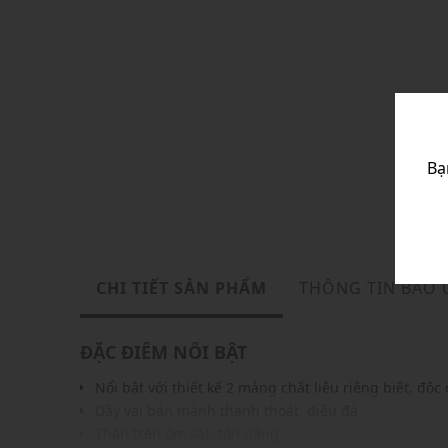
Bạ
CHI TIẾT SẢN PHẨM
THÔNG TIN BẢO
ĐẶC ĐIỂM NỔI BẬT
Nổi bật với thiết kế 2 mảng chất liệu riêng biệt, độc
Dây vai bản mảnh thanh thoát, điệu đà
Thân trên ôm sát, tôn dáng