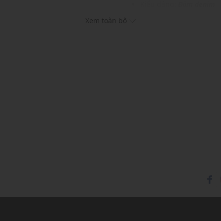
Kiểu dáng:
Đầm denim
Màu sắc: Dark Grey
Xem toàn bộ
Chất liệu thân trên: 79%
Chất liệu chân váy: 71% 
Túi: 85% Polyester, 15% 
Thích hợp mặc trong các d
Xu hướng theo mùa: Sử 