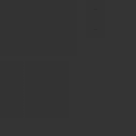
...
...