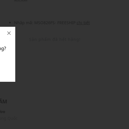
Nhập mã: MSO826FS- FREESHIP
chi tiết
Sản phẩm đã hết hàng!
ng?
U
HẨM
ivo
rung Quốc