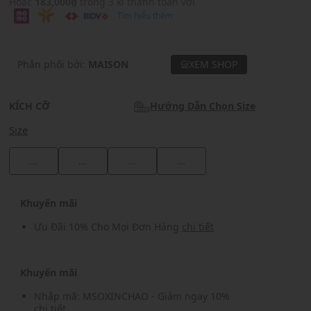
Hoặc
183,000₫
trong 3 kì thanh toán với
Tìm hiểu thêm
Phân phối bởi:
MAISON
XEM SHOP
KÍCH CỠ
Hướng Dẫn Chọn Size
Size
...
...
...
...
Khuyến mãi
Ưu Đãi 10% Cho Mọi Đơn Hàng
chi tiết
Khuyến mãi
Nhập mã: MSOXINCHAO - Giảm ngay 10%
chi tiết