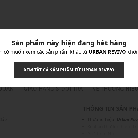
Sản phẩm này hiện đang hết hàng
n có muốn xem các sản phẩm khác từ
URBAN REVIVO
khô
XEM TẤT CẢ SẢN PHẨM TỪ URBAN REVIVO
 QUẢN
GIAO HÀNG & ĐỔI TRẢ
VỀ THƯƠNG HIỆ
THÔNG TIN SẢN P
 đáo
Thương hiệu:
Urban Rev
Xuất xứ thương hiệu: T
Giới tính: Nữ