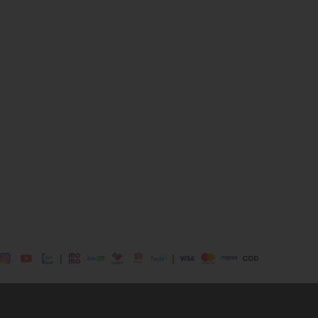
 Cotton, 16% Polyester, 5% Elastane
Cotton, 27% Polyester, 2% Viscose
Cotton
ịp: Đi làm, đi chơi,....
dụng được tất cả các mùa trong năm
|
|