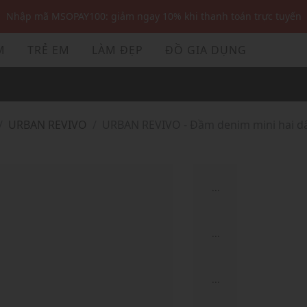
Nhập mã MSOPAY100: giảm ngay 10% khi thanh toán trực tuyến
Nhập mã: MSOXINCHAO - Giảm 10% đơn đầu cho thành viên mới!
M
TRẺ EM
LÀM ĐẸP
ĐỒ GIA DỤNG
Nhập mã MSOPAY100: giảm ngay 10% khi thanh toán trực tuyến
Nhập mã: MSOXINCHAO - Giảm 10% đơn đầu cho thành viên mới!
URBAN REVIVO
URBAN REVIVO - Đầm denim mini hai d
...
...
...