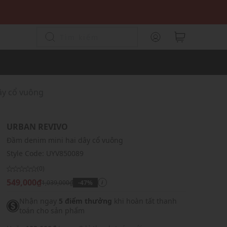
ây cổ vuông
URBAN REVIVO
Đầm denim mini hai dây cổ vuông
Style Code:
UYV850089
(0)
549,000₫
1,039,000₫
-47%
i
Nhận ngay
5 điểm thưởng
khi hoàn tất thanh
toán cho sản phẩm