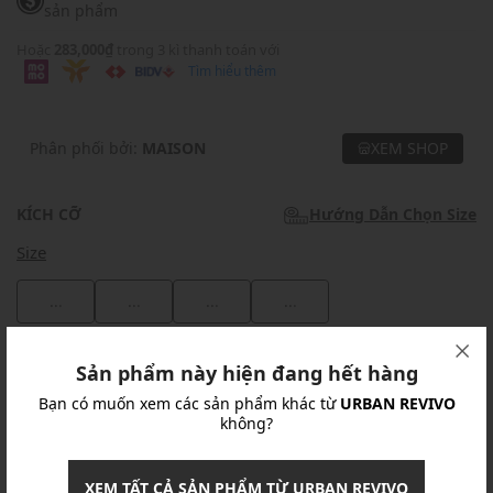
sản phẩm
Hoặc
283,000₫
trong 3 kì thanh toán với
Tìm hiểu thêm
Phân phối bởi:
MAISON
XEM SHOP
KÍCH CỠ
Hướng Dẫn Chọn Size
Size
...
...
...
...
Khuyến mãi
Sản phẩm này hiện đang hết hàng
Bạn có muốn xem các sản phẩm khác từ
URBAN REVIVO
Ưu Đãi 10% Cho Mọi Đơn Hàng
chi tiết
không?
Khuyến mãi
XEM TẤT CẢ SẢN PHẨM TỪ URBAN REVIVO