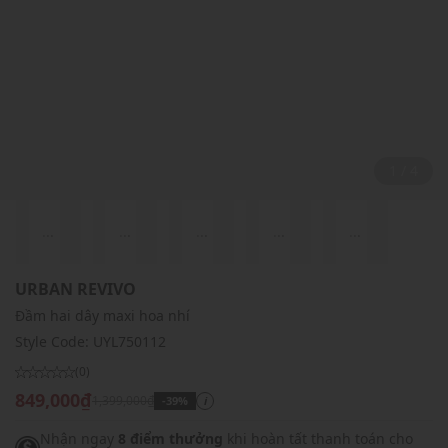
2 / 4
...
...
...
...
...
URBAN REVIVO
Đầm hai dây maxi hoa nhí
Style Code:
UYL750112
(0)
849,000₫
1,399,000₫
-39%
i
Nhận ngay
8 điểm thưởng
khi hoàn tất thanh toán cho