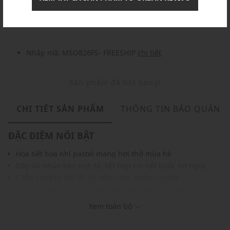
Nhập mã: MSOXINCHAO - Giảm ngay 10%
chi tiết
Nhập mã: MSO826FS- FREESHIP
chi tiết
Sản phẩm đã hết hàng!
CHI TIẾT SẢN PHẨM
THÔNG TIN BẢO QUẢN
ĐẶC ĐIỂM NỔI BẬT
Họa tiết hoa nhí pastel mang hơi thở mùa hè
Dây vai nhún bèo tinh tế, kết hợp chi tiết buộc nơ ngực
Chân váy bèo tạo độ rũ mềm mại, uyển chuyển
Chất liệu voan nhẹ, thoáng mát tạo cảm giác bay bổng
Dễ phối cùng sandals, giày cao gót hay phụ kiện vàng ánh
Xem toàn bộ
kim
Nằm trong BST hợp tác cùng Chung Sở Hy