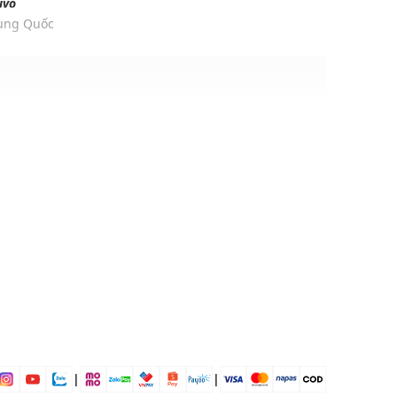
ivo
rung Quốc
e 48% Polyester
ịp: Đi làm, đi chơi,....
dụng được tất cả các mùa trong năm
|
|