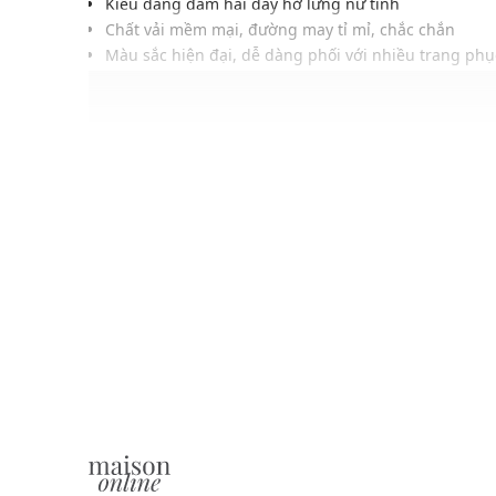
Kiểu dáng đầm hai dây hở lưng nữ tính
Chất vải mềm mại, đường may tỉ mỉ, chắc chắn
Màu sắc hiện đại, dễ dàng phối với nhiều trang phụ