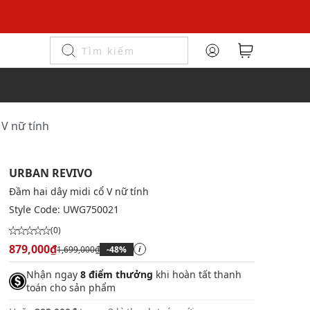
 V nữ tính
URBAN REVIVO
Đầm hai dây midi cổ V nữ tính
Style Code:
UWG750021
(0)
879,000₫
1,699,000₫
-48%
i
Nhận ngay
8 điểm thưởng
khi hoàn tất thanh
toán cho sản phẩm