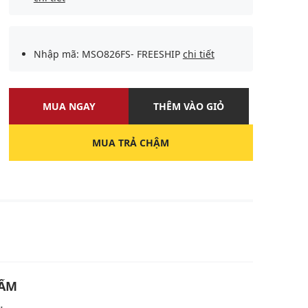
Nhập mã: MSO826FS- FREESHIP
chi tiết
MUA NGAY
THÊM VÀO GIỎ
MUA TRẢ CHẬM
U
HẨM