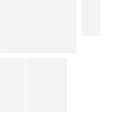
...
...