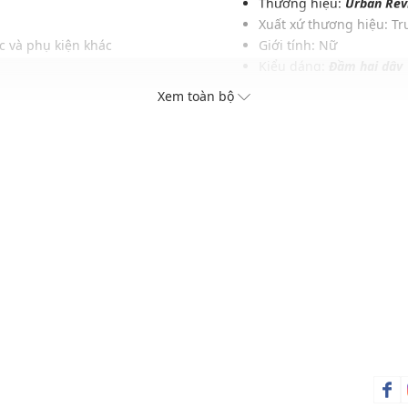
Thương hiệu:
Urban Rev
Xuất xứ thương hiệu: T
c và phụ kiện khác
Giới tính: Nữ
Kiểu dáng:
Đầm hai dây
Màu sắc: Dark Brown
Xem toàn bộ
Chất liệu: 52% Polyamid
Hoạ tiết: Đính hoa
Thích hợp mặc trong các d
Xu hướng theo mùa: Sử 