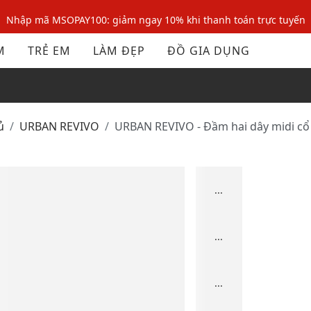
Nhập mã MSOPAY100: giảm ngay 10% khi thanh toán trực tuyến
Nhập mã: MSOXINCHAO - Giảm 10% đơn đầu cho thành viên mới!
M
TRẺ EM
LÀM ĐẸP
ĐỒ GIA DỤNG
Nhập mã MSOPAY100: giảm ngay 10% khi thanh toán trực tuyến
Nhập mã: MSOXINCHAO - Giảm 10% đơn đầu cho thành viên mới!
ủ
URBAN REVIVO
URBAN REVIVO - Đầm hai dây midi cổ
...
...
...