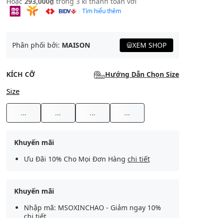
Hoặc
293,000₫
trong 3 kì thanh toán với
Tìm hiểu thêm
Phân phối bởi:
MAISON
XEM SHOP
KÍCH CỠ
Hướng Dẫn Chọn Size
Size
...
...
...
...
Khuyến mãi
Ưu Đãi 10% Cho Mọi Đơn Hàng
chi tiết
Khuyến mãi
Nhập mã: MSOXINCHAO - Giảm ngay 10%
chi tiết