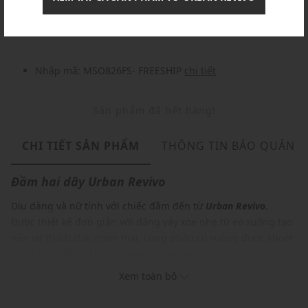
Nhập mã: MSOXINCHAO - Giảm ngay 10%
chi tiết
Nhập mã: MSO826FS- FREESHIP
chi tiết
Sản phẩm đã hết hàng!
CHI TIẾT SẢN PHẨM
THÔNG TIN BẢO QUẢN
Đầm hai dây
Urban Revivo
Dịu dàng và nữ tính với chiếc đầm đến từ
Urban Revivo
.
Được thiết kế đơn giản với dáng váy xòe nhẹ từ eo xuống tạo
nên sự thướt tha, mềm mại, cùng phần cổ vuông được khoét
nhẹ nhàng khoe khéo xương quai xanh trên nền chất
liệu mềm mại, thoáng mát, item này chắc chắn là lựa chọn
Xem toàn bộ
hoàn hảo cho những cô nàng yêu thích sự thanh lịch, nhẹ
nhàng nhưng vẫn muốn nổi bật một cách tự nhiên và cuốn