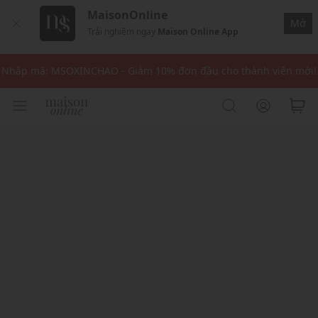
MaisonOnline
Nhập mã: MSOXINCHAO - Giảm 10% đơn đầu cho thành viên mới!
Mở
Trải nghiệm ngay
Maison Online App
Nhập mã MSOPAY100: giảm ngay 10% khi thanh toán trực tuyến
Nhập mã: MSOXINCHAO - Giảm 10% đơn đầu cho thành viên mới!
Nhập mã MSOPAY100: giảm ngay 10% khi thanh toán trực tuyến
Nhập mã: MSOXINCHAO - Giảm 10% đơn đầu cho thành viên mới!