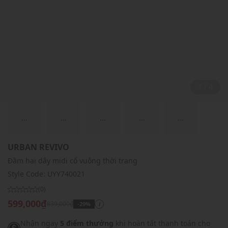
2 / 4
...
...
...
...
...
URBAN REVIVO
Đầm hai dây midi cổ vuông thời trang
Style Code:
UYY740021
(0)
599,000₫
839,000₫
-29%
i
Nhận ngay
5 điểm thưởng
khi hoàn tất thanh toán cho