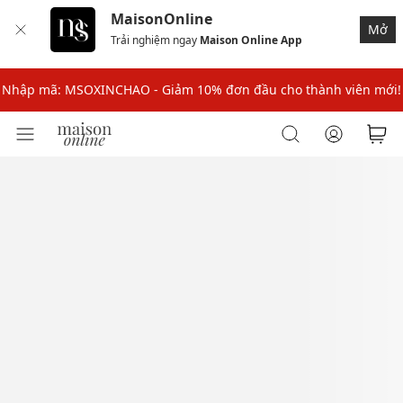
MaisonOnline
Nhập mã: MSOXINCHAO - Giảm 10% đơn đầu cho thành viên mới!
Mở
Trải nghiệm ngay
Maison Online App
Nhập mã MSOPAY100: giảm ngay 10% khi thanh toán trực tuyến
Nhập mã: MSOXINCHAO - Giảm 10% đơn đầu cho thành viên mới!
Nhập mã MSOPAY100: giảm ngay 10% khi thanh toán trực tuyến
Nhập mã: MSOXINCHAO - Giảm 10% đơn đầu cho thành viên mới!