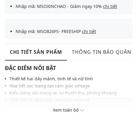
Nhập mã: MSOXINCHAO - Giảm ngay 10%
chi tiết
Nhập mã: MSO826FS- FREESHIP
chi tiết
CHI TIẾT SẢN PHẨM
THÔNG TIN BẢO QUẢN
ĐẶC ĐIỂM NỔI BẬT
Thiết kế hai dây mảnh, tinh tế và nữ tính
Hoạ tiết sọc loang tạo cảm giác vintage
Kiểu dáng dài mang lại sự thướt tha, phóng khoáng
Chất liệu thoáng mát, phù hợp mùa hè
Dễ phối cùng sandal hoặc dép kẹp cho phong cách dạo
Xem toàn bộ
phố, du lịch
THÔNG TIN SẢN PHẨM
Thương hiệu:
Urban Revivo