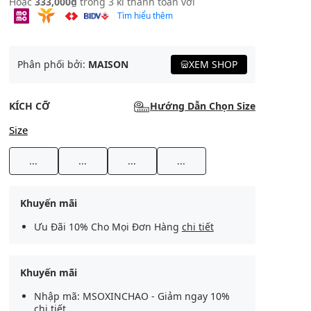
Hoặc
333,000₫
trong 3 kì thanh toán với
Tìm hiểu thêm
Phân phối bởi:
MAISON
XEM SHOP
KÍCH CỠ
Hướng Dẫn Chọn Size
Size
...
...
...
...
Khuyến mãi
Ưu Đãi 10% Cho Mọi Đơn Hàng
chi tiết
Khuyến mãi
Nhập mã: MSOXINCHAO - Giảm ngay 10%
chi tiết