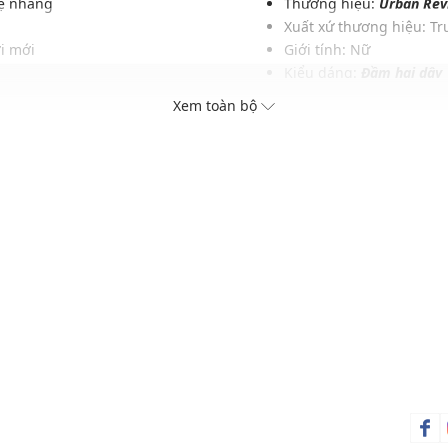
hẹ nhàng
Thương hiệu:
Urban Rev
Xuất xứ thương hiệu: T
i mới
Giới tính: Nữ
Kiểu dáng:
Đầm hai dây
u trang phục và phụ kiện
Màu sắc: Green
Xem toàn bộ
Chất liệu: 100% Polyeste
Lớp lót: 100% Polyester
Họa tiết: Trơn một màu
Thích hợp mặc trong các d
Xu hướng theo mùa: Sử 