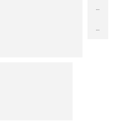
...
...