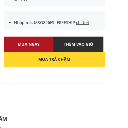
Nhập mã: MSO826FS- FREESHIP
chi tiết
MUA NGAY
THÊM VÀO GIỎ
MUA TRẢ CHẬM
U
HẨM