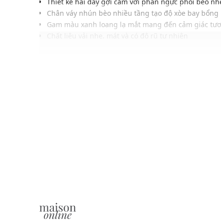
Thiết kế hai dây gợi cảm với phần ngực phối bèo n
Chân váy nhún bèo nhiều tầng tạo độ xòe bay bổng
Gam màu xanh loang lạ mắt mang đến cảm giác tươ
Chất liệu vải nhẹ, mát và có độ rũ tự nhiên
Gam màu trang nhã hiện đại, dễ dàng phối với nhiề