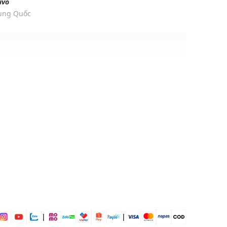
ivo
rung Quốc
r
ịp: Đi chơi, dự tiệc,....
dụng được tất cả các mùa trong năm
|
|