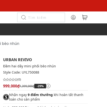
ối bèo nhún
URBAN REVIVO
Đầm hai dây mini phối bèo nhún
Style Code:
UYL750088
(0)
999,000₫
1,399,000₫
-29%
i
Nhận ngay
9 điểm thưởng
khi hoàn tất thanh
toán cho sản phẩm