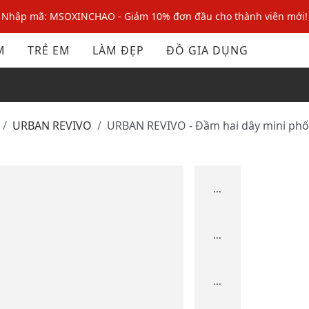
Nhập mã: MSOXINCHAO - Giảm 10% đơn đầu cho thành viên mới!
Nhập mã MSOPAY100: giảm ngay 10% khi thanh toán trực tuyến
M
TRẺ EM
LÀM ĐẸP
ĐỒ GIA DỤNG
Nhập mã: MSOXINCHAO - Giảm 10% đơn đầu cho thành viên mới!
URBAN REVIVO
URBAN REVIVO - Đầm hai dây mini ph
...
...
...