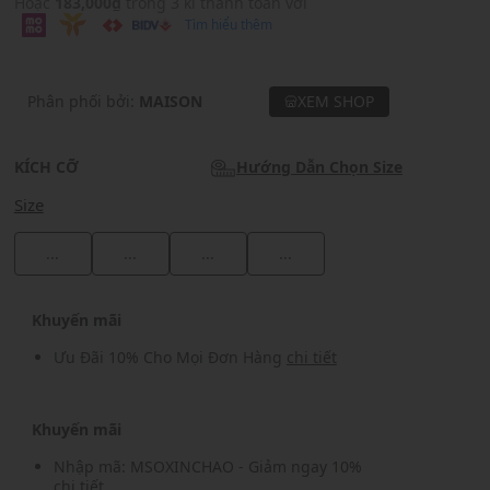
Hoặc
183,000₫
trong 3 kì thanh toán với
Tìm hiểu thêm
Phân phối bởi:
MAISON
XEM SHOP
KÍCH CỠ
Hướng Dẫn Chọn Size
Size
...
...
...
...
Khuyến mãi
Ưu Đãi 10% Cho Mọi Đơn Hàng
chi tiết
Khuyến mãi
Nhập mã: MSOXINCHAO - Giảm ngay 10%
chi tiết