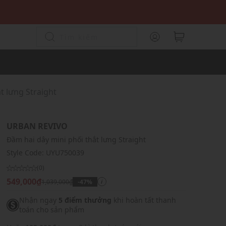
t lưng Straight
URBAN REVIVO
Đầm hai dây mini phối thắt lưng Straight
Style Code:
UYU750039
(0)
549,000₫
1,039,000₫
-47%
i
Nhận ngay
5 điểm thưởng
khi hoàn tất thanh
toán cho sản phẩm