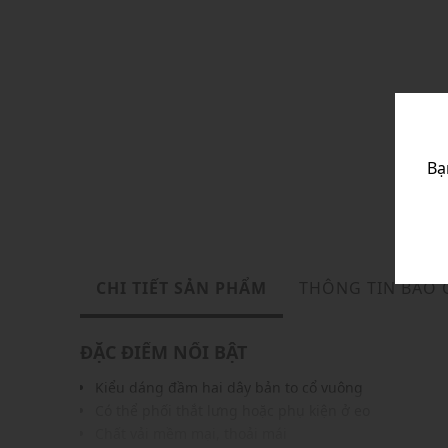
Bạ
CHI TIẾT SẢN PHẨM
THÔNG TIN BẢO
ĐẶC ĐIỂM NỔI BẬT
Kiểu dáng đầm hai dây bản to cổ vuông
Có thể phối thắt lưng hoặc phụ kiện ở eo
Chất vải mềm mại, thoải mái