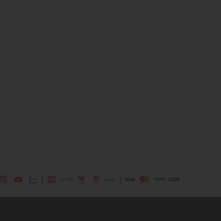
, 45% Viscose, 9% Elastane
ịp: Đi làm, đi chơi,....
dụng được tất cả các mùa trong năm
|
|