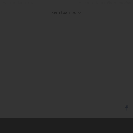
c và phụ kiện khác
Kiểu dáng:
Đầm hai dây
Màu sắc: White
Xem toàn bộ
Chất liệu: 46% Polyester
Lớp lót: 100% Polyester
Hoạ tiết: Trơn một màu
Thích hợp mặc trong các d
Xu hướng theo mùa: Sử 