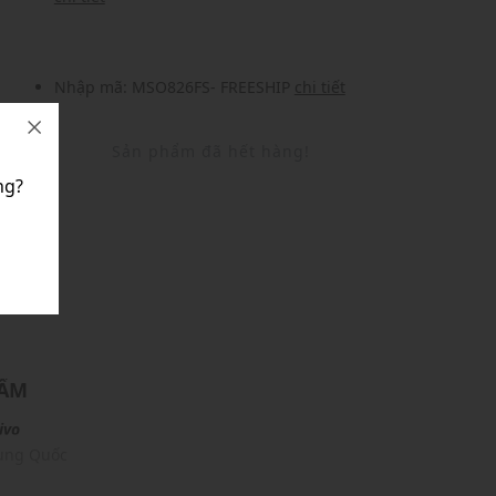
Nhập mã: MSO826FS- FREESHIP
chi tiết
Sản phẩm đã hết hàng!
ng?
U
HẨM
ivo
rung Quốc