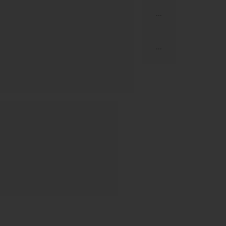
...
...