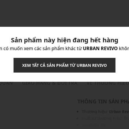
Sản phẩm này hiện đang hết hàng
n có muốn xem các sản phẩm khác từ
URBAN REVIVO
khô
XEM TẤT CẢ SẢN PHẨM TỪ URBAN REVIVO
 QUẢN
GIAO HÀNG & ĐỔI TRẢ
VỀ THƯƠNG HIỆ
THÔNG TIN SẢN P
Thương hiệu:
Urban Rev
Xuất xứ thương hiệu: T
Giới tính: Nữ