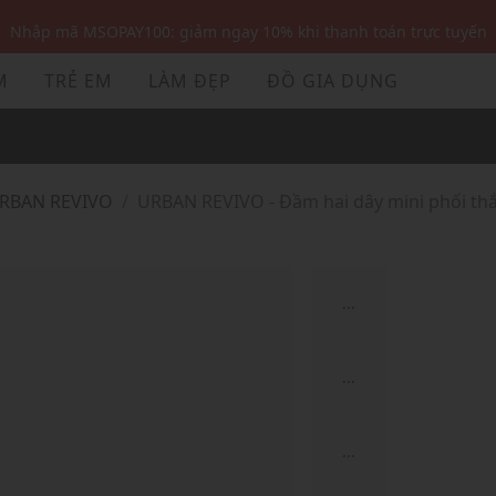
Nhập mã MSOPAY100: giảm ngay 10% khi thanh toán trực tuyến
Nhập mã: MSOXINCHAO - Giảm 10% đơn đầu cho thành viên mới!
M
TRẺ EM
LÀM ĐẸP
ĐỒ GIA DỤNG
Nhập mã MSOPAY100: giảm ngay 10% khi thanh toán trực tuyến
Nhập mã: MSOXINCHAO - Giảm 10% đơn đầu cho thành viên mới!
URBAN REVIVO
URBAN REVIVO - Đầm hai dây mini phối thắ
...
...
...