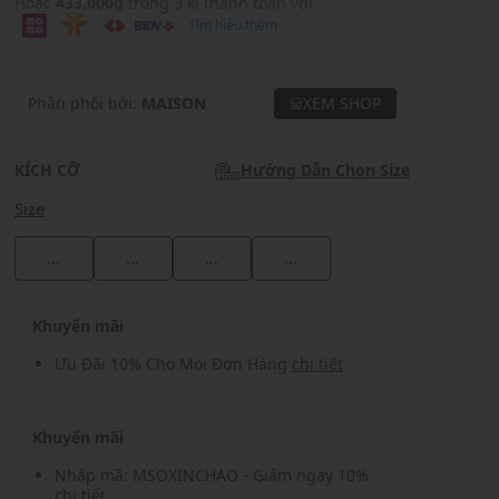
Hoặc
433,000₫
trong 3 kì thanh toán với
Tìm hiểu thêm
Phân phối bởi:
MAISON
XEM SHOP
KÍCH CỠ
Hướng Dẫn Chọn Size
Size
...
...
...
...
Khuyến mãi
Ưu Đãi 10% Cho Mọi Đơn Hàng
chi tiết
Khuyến mãi
Nhập mã: MSOXINCHAO - Giảm ngay 10%
chi tiết