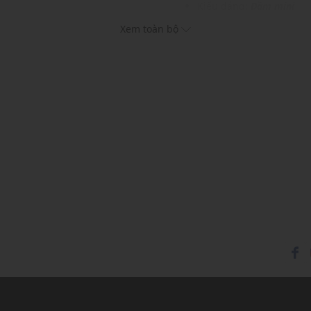
Kiểu dáng:
Đầm mini
Màu sắc: Light Blue
Xem toàn bộ
Chất liệu: 100% Cotton
Họa tiết: Hoa nhí
Thích hợp cho các dịp: Đi
Xu hướng theo mùa: Sử 