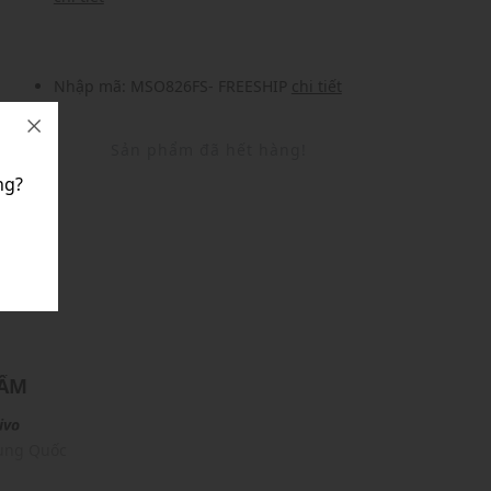
Nhập mã: MSO826FS- FREESHIP
chi tiết
Sản phẩm đã hết hàng!
ng?
U
HẨM
ivo
rung Quốc