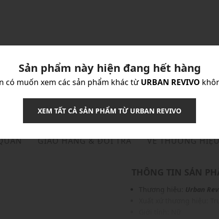
Sản phẩm này hiện đang hết hàng
n có muốn xem các sản phẩm khác từ
URBAN REVIVO
khô
XEM TẤT CẢ SẢN PHẨM TỪ URBAN REVIVO
 QUẢN
GIAO HÀNG & ĐỔI TRẢ
VỀ THƯƠNG HIỆ
THÔNG TIN SẢN P
Thương hiệu:
Urban Rev
Xuất xứ thương hiệu: T
Giới tính: Nữ