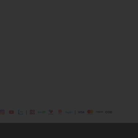
 chơi, đi làm,...
dụng được tất cả các mùa trong năm
|
|