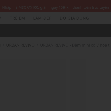
Nhập mã MSOPAY100: giảm ngay 10% khi thanh toán trực tuyến
Nhập mã: MSOXINCHAO - Giảm 10% đơn đầu cho thành viên mới!
M
TRẺ EM
LÀM ĐẸP
ĐỒ GIA DỤNG
Nhập mã MSOPAY100: giảm ngay 10% khi thanh toán trực tuyến
Nhập mã: MSOXINCHAO - Giảm 10% đơn đầu cho thành viên mới!
ủ
URBAN REVIVO
URBAN REVIVO - Đầm mini cổ V họa ti
...
...
...