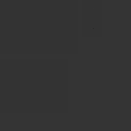
...
...