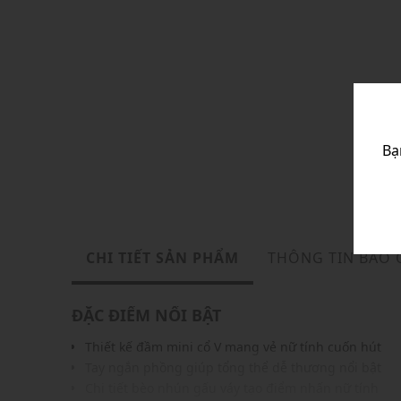
Bạ
CHI TIẾT SẢN PHẨM
THÔNG TIN BẢO
ĐẶC ĐIỂM NỔI BẬT
Thiết kế đầm mini cổ V mang vẻ nữ tính cuốn hút
Tay ngắn phồng giúp tổng thể dễ thương nổi bật
Chi tiết bèo nhún gấu váy tạo điểm nhấn nữ tính