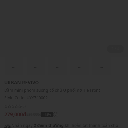
2 / 4
...
...
...
...
...
URBAN REVIVO
Đầm mini phom suông cổ chữ U phối nơ Tie Front
Style Code:
UYY740002
(0)
279,000₫
539,000₫
-48%
i
Nhận ngay
2 điểm thưởng
khi hoàn tất thanh toán cho