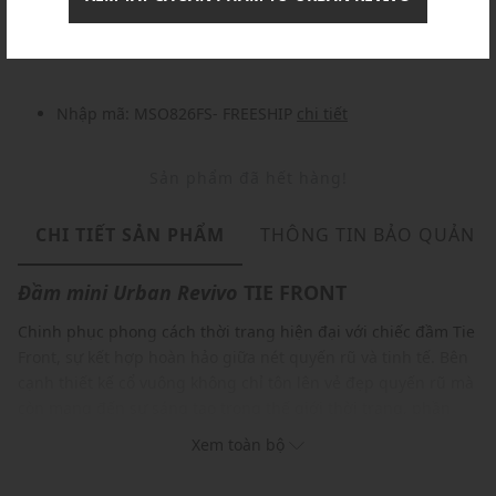
Nhập mã: MSOXINCHAO - Giảm ngay 10%
chi tiết
Nhập mã: MSO826FS- FREESHIP
chi tiết
Sản phẩm đã hết hàng!
CHI TIẾT SẢN PHẨM
THÔNG TIN BẢO QUẢN
Đầm mini
Urban Revivo
TIE FRONT
Chinh phục phong cách thời trang hiện đại với chiếc đầm Tie
Front, sự kết hợp hoàn hảo giữa nét quyến rũ và tinh tế. Bên
cạnh thiết kế cổ vuông không chỉ tôn lên vẻ đẹp quyến rũ mà
còn mang đến sự sáng tạo trong thế giới thời trang, phần
chân váy của chiếc đầm còn được thiết kế xẻ tà ôm sát tạo để
Xem toàn bộ
tăng thêm phần ấn tượng và độc đáo.