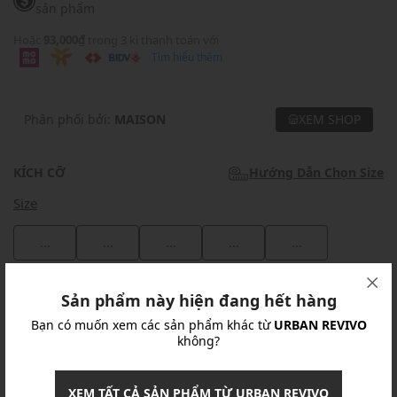
sản phẩm
Hoặc
93,000₫
trong 3 kì thanh toán với
Tìm hiểu thêm
Phân phối bởi:
MAISON
XEM SHOP
KÍCH CỠ
Hướng Dẫn Chọn Size
Size
...
...
...
...
...
Khuyến mãi
Sản phẩm này hiện đang hết hàng
Bạn có muốn xem các sản phẩm khác từ
URBAN REVIVO
Ưu Đãi 10% Cho Mọi Đơn Hàng
chi tiết
không?
Khuyến mãi
XEM TẤT CẢ SẢN PHẨM TỪ URBAN REVIVO