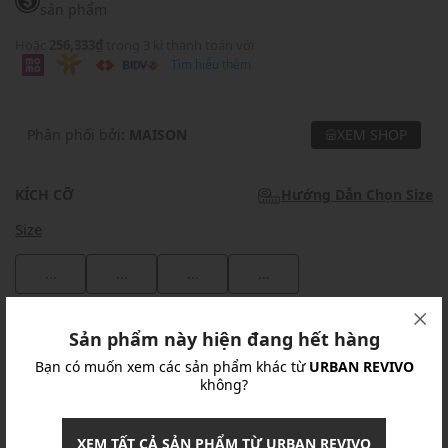
sản phẩm
Hoặc
256,333₫
trong 3 kì thanh toán với
Tìm hiểu thêm
Phân phối bởi:
MAISON
XEM SHOP
KÍCH CỠ
Hướng Dẫn Chọn Size
Size
...
...
...
...
Khuyến mãi
Sản phẩm này hiện đang hết hàng
Bạn có muốn xem các sản phẩm khác từ
URBAN REVIVO
Ưu Đãi 10% Cho Mọi Đơn Hàng
chi tiết
không?
Khuyến mãi
XEM TẤT CẢ SẢN PHẨM TỪ URBAN REVIVO