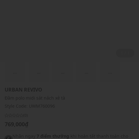
1 / 1
...
...
...
...
...
URBAN REVIVO
Đầm polo midi sát nách xẻ tà
Style Code:
UWM760096
(0)
769,000₫
Nhận ngay
7 điểm thưởng
khi hoàn tất thanh toán cho