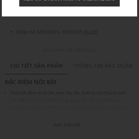
Nhập mã: MSOXINCHAO - Giảm ngay 10%
chi tiết
Nhập mã: MSO826FS- FREESHIP
chi tiết
Sản phẩm đã hết hàng!
CHI TIẾT SẢN PHẨM
THÔNG TIN BẢO QUẢN
ĐẶC ĐIỂM NỔI BẬT
Thiết kế đầm midi ôm nhẹ tôn lên đường nét thanh lịch
Chi tiết nhún eo ở bên hông giúp tôn dáng mềm mại
Chất liệu co giãn mềm mại mang lại cảm giác thoải mái
Bề mặt trơn tối giản giúp tổng thể thêm hiện đại tinh tế
Cổ polo phối hàng khuy ngắn tạo điểm nhấn năng động
Xem toàn bộ
Gam màu trung tính mang vẻ thanh lịch và thời thượng
Dễ phối cùng sandal, giày bệt hoặc sneakers hằng ngày