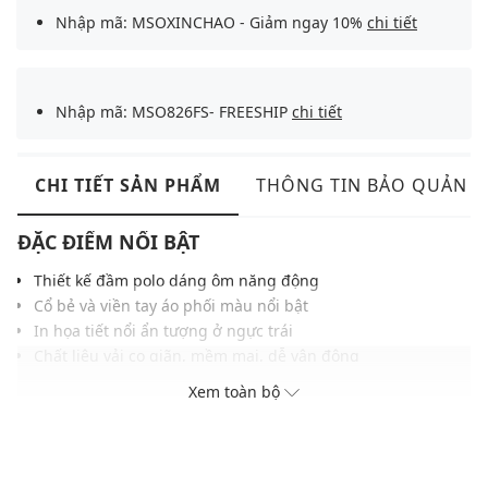
Nhập mã: MSOXINCHAO - Giảm ngay 10%
chi tiết
Nhập mã: MSO826FS- FREESHIP
chi tiết
CHI TIẾT SẢN PHẨM
THÔNG TIN BẢO QUẢN
ĐẶC ĐIỂM NỔI BẬT
Thiết kế đầm polo dáng ôm năng động
Cổ bẻ và viền tay áo phối màu nổi bật
In họa tiết nổi ẩn tượng ở ngực trái
Chất liệu vải co giãn, mềm mại, dễ vận động
Đường may tỉ mỉ, chắc chắn, có độ chính xác cao
Xem toàn bộ
Màu sắc dễ phối với nhiều trang phục, phụ kiện
THÔNG TIN SẢN PHẨM
Thương hiệu:
Urban Revivo