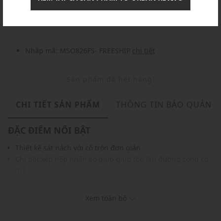
Nhập mã: MSOXINCHAO - Giảm ngay 10%
chi tiết
Nhập mã: MSO826FS- FREESHIP
chi tiết
Sản phẩm đã hết hàng!
CHI TIẾT SẢN PHẨM
THÔNG TIN BẢO QUẢN
ĐẶC ĐIỂM NỔI BẬT
Thiết kế sát nách với cổ tròn đơn giản
Chi tiết xếp nếp nhấn eo giúp giúp tôn lên đường cong cơ
thể
Chất vải mềm mại, thoáng khí và co giãn thoải mái
Đường chỉ may tỉ mỉ, chắc chắn
Xem toàn bộ
Màu sắc hiện đại, dễ dàng phối với nhiều trang phục
và phụ kiện khác