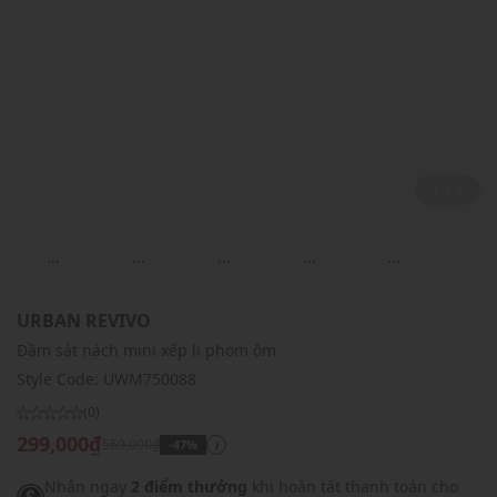
2 / 4
...
...
...
...
...
URBAN REVIVO
Đầm sát nách mini xếp li phom ôm
Style Code:
UWM750088
(0)
299,000₫
569,000₫
-47%
i
Nhận ngay
2 điểm thưởng
khi hoàn tất thanh toán cho