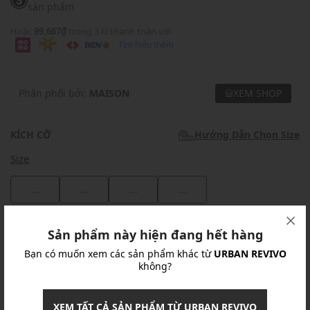
sản phẩm
Hoặc
99,667₫
trong 3 kì thanh toán với
Tìm hiểu thêm
Phân phối bởi:
MAISON
XEM SHOP
KÍCH CỠ
Hướng Dẫn Chọn Size
Size
...
...
...
...
Khuyến mãi
Sản phẩm này hiện đang hết hàng
Bạn có muốn xem các sản phẩm khác từ
URBAN REVIVO
Ưu Đãi 10% Cho Mọi Đơn Hàng
chi tiết
không?
Khuyến mãi
XEM TẤT CẢ SẢN PHẨM TỪ URBAN REVIVO