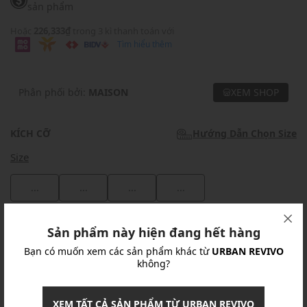
sản phẩm
Hoặc
226,333₫
trong 3 kì thanh toán với
Tìm hiểu thêm
Phân phối bởi:
MAISON
XEM SHOP
KÍCH CỠ
Hướng Dẫn Chọn Size
Size
...
...
...
...
Khuyến mãi
Sản phẩm này hiện đang hết hàng
Bạn có muốn xem các sản phẩm khác từ
URBAN REVIVO
Ưu Đãi 10% Cho Mọi Đơn Hàng
chi tiết
không?
Khuyến mãi
XEM TẤT CẢ SẢN PHẨM TỪ URBAN REVIVO