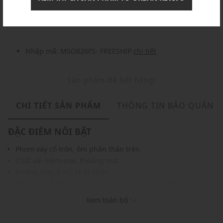
Nhập mã: MSOXINCHAO - Giảm ngay 10%
chi tiết
Nhập mã: MSO826FS- FREESHIP
chi tiết
Sản phẩm đã hết hàng!
CHI TIẾT SẢN PHẨM
THÔNG TIN BẢO QUẢN
ĐẶC ĐIỂM NỔI BẬT
Phom váy cổ tròn, ôm phần thân trên
Chất vải mềm mại, thoáng mát
Đường may tỉ mỉ, chắc chắn
Màu sắc dễ phối với nhiều trang phục, phụ kiện
THÔNG TIN SẢN PHẨM
Xem toàn bộ
Thương hiệu:
Urban Revivo