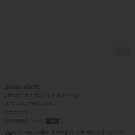
2 / 4
...
...
...
...
...
URBAN REVIVO
Đầm sát nách phom midi thời trang
Style Code:
UWM950033
(0)
679,000₫
1,299,000₫
-48%
i
Nhận ngay
6 điểm thưởng
khi hoàn tất thanh toán cho