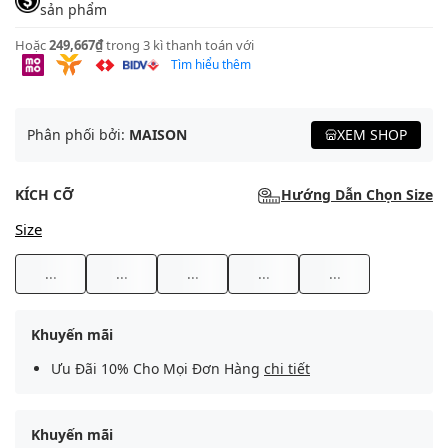
sản phẩm
Hoặc
249,667₫
trong 3 kì thanh toán với
Tìm hiểu thêm
Phân phối bởi:
MAISON
XEM SHOP
KÍCH CỠ
Hướng Dẫn Chọn Size
Size
...
...
...
...
...
Khuyến mãi
Ưu Đãi 10% Cho Mọi Đơn Hàng
chi tiết
Khuyến mãi