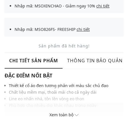
Nhập mã: MSOXINCHAO - Giảm ngay 10%
chi tiết
Nhập mã: MSO826FS- FREESHIP
chi tiết
Sản phẩm đã hết hàng!
CHI TIẾT SẢN PHẨM
THÔNG TIN BẢO QUẢN
ĐẶC ĐIỂM NỔI BẬT
Thiết kế cổ áo đen tương phản với màu sắc chủ đạo
Chất liệu mềm mại, thoải mái cho cả ngày dài
Line eo nhấn nhá, tôn lên vòng eo thon
Phù hợp cho nhiều dịp khác nhau trong ngày
Màu sắc dễ phối với nhiều trang phục, phụ kiện
Xem toàn bộ
THÔNG TIN SẢN PHẨM