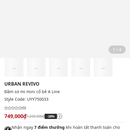
1 / 4
...
...
...
...
...
URBAN REVIVO
Đầm sơ mi mini cổ bẻ A Line
Style Code:
UYY750033
(0)
749,000₫
1,039,000₫
-28%
i
Nhận ngay
7 điểm thưởng
khi hoàn tất thanh toán cho