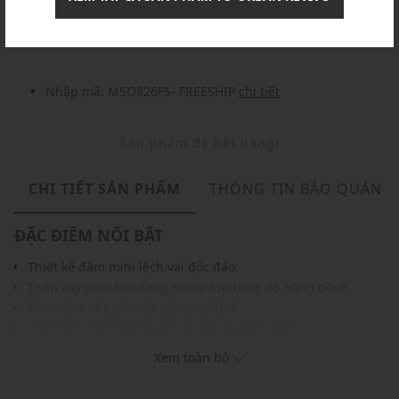
Nhập mã: MSOXINCHAO - Giảm ngay 10%
chi tiết
Nhập mã: MSO826FS- FREESHIP
chi tiết
Sản phẩm đã hết hàng!
CHI TIẾT SẢN PHẨM
THÔNG TIN BẢO QUẢN
ĐẶC ĐIỂM NỔI BẬT
Thiết kế đầm mini lệch vai độc đáo
Thân váy phối bèo tầng nhiều lớp tăng độ bồng bềnh
Phom ôm nhẹ tôn vóc dáng nữ tính
Chất liệu cotton thoáng mát, dễ chịu khi mặc
Có thể kết hợp cùng giày cao gót hoặc boots tăng phần cá
Xem toàn bộ
tính
THÔNG TIN SẢN PHẨM