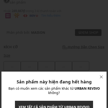
sản phẩm
Hoặc
249,667₫
trong 3 kì thanh toán với
Tìm hiểu thêm
Phân phối bởi:
MAISON
XEM SHOP
KÍCH CỠ
Hướng Dẫn Chọn Size
Size
...
...
...
...
...
Khuyến mãi
Sản phẩm này hiện đang hết hàng
Bạn có muốn xem các sản phẩm khác từ
URBAN REVIVO
Ưu Đãi 10% Cho Mọi Đơn Hàng
chi tiết
không?
Khuyến mãi
XEM TẤT CẢ SẢN PHẨM TỪ URBAN REVIVO