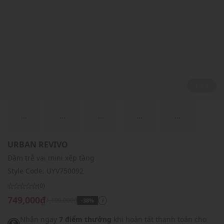
2 / 4
...
...
...
...
...
URBAN REVIVO
Đầm trễ vai mini xếp tầng
Style Code:
UYV750092
(0)
749,000₫
1,199,000₫
-38%
i
Nhận ngay
7 điểm thưởng
khi hoàn tất thanh toán cho